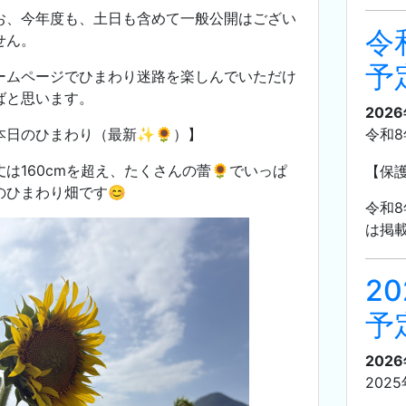
お、
今年度も、土日も含めて一般公開はござい
令
せん。
予
ームページでひまわり迷路を楽しんでいただけ
ばと思います。
202
本日のひまわり（最新✨🌻）】
令和8
丈は160cmを超え、たくさんの蕾🌻でいっぱ
【保
のひまわり畑です😊
令和
は掲載
2
予
2026
202