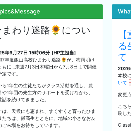
pics&Message
Wha
ひまわり迷路🌻につい
【
て
る
25年6月27日 15時06分
[HP主担当]
て
和7年度飯山高校ひまわり迷路🌻が、梅雨明け
ともに…来週7月3日木曜日から7月8日まで開催
202
予定です。
本校
いて
から1年生の生徒たちがクラス活動を通し、農
科や1年団の先生方のサポートを受けながら、
変更
世話を続けてきました。
こち
年は、天候にも恵まれ、すくすくと育ったひま
刷し
りたちは、飯高生とともに、地域の小さなお友
Cla
のご来場をお待ちしています。