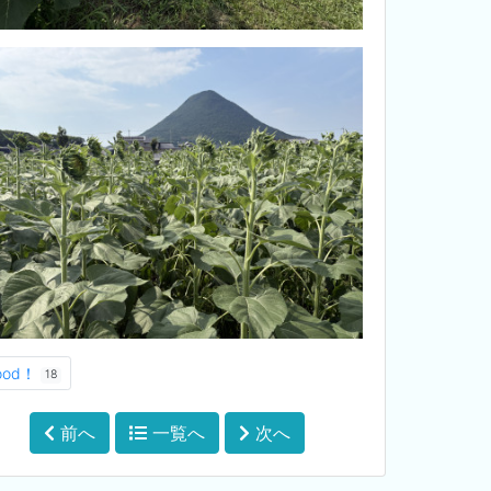
ood！
18
前へ
一覧へ
次へ