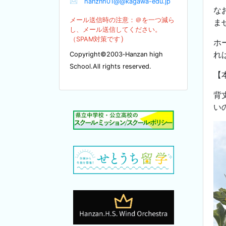
✉
hanznh01@@kagawa-edu.jp
な
メール送信時の注意：＠を
一つ減ら
ま
し、メール送信してください。
）
（SPA
M対策です
ホ
れ
Copyright©2003‐Hanzan high
School.All rights reserved.
【
背
い