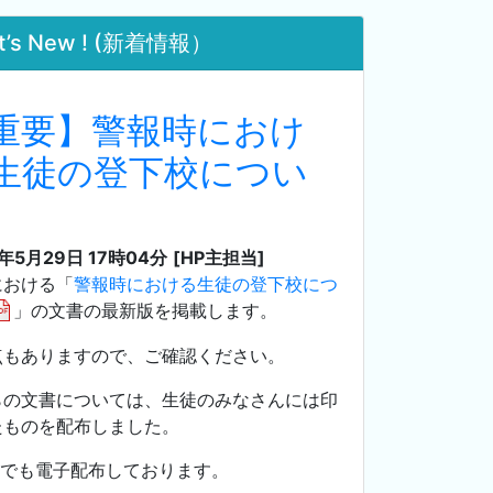
t’s New ! (新着情報）
重要】警報時におけ
生徒の登下校につい
6年5月29日 17時04分
[HP主担当]
における「
警報時における生徒の登下校につ
」の文書の最新版を掲載します。
点もありますので、ご確認ください。
らの文書については、生徒のみなさんには印
たものを配布しました。
ssiでも電子配布しております。