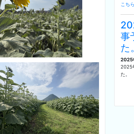
こち
2
事
た
202
2025
た。