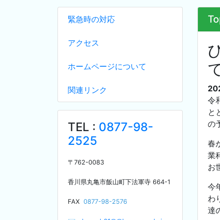
To
緊急時の対応
アクセス
ホームページについて
20
関連リンク
令
と
の
TEL :
0877-98-
2525
春
業
〒
762-0083
お
香川県丸亀市飯山町下法軍寺
664-1
今
わ
F
AX
0877-98-2576
達