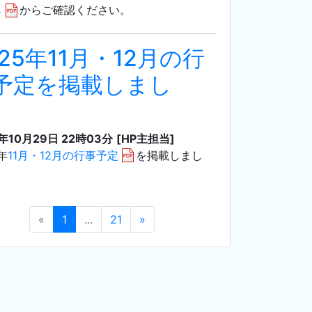
ら
からご確認ください。
025年11月・12月の行
予定を掲載しまし
。
5年10月29日 22時03分
[HP主担当]
年
11月・12月の行事予定
を掲載しまし
«
1
...
21
»