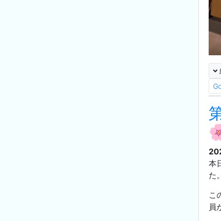
G
20
本
た
こ
員