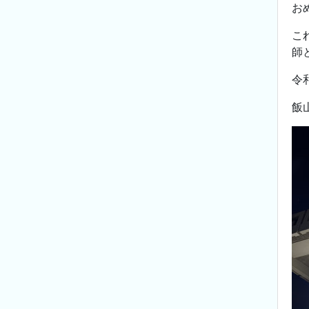
お
こ
師
令
飯