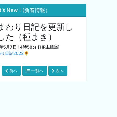
t’s New ! (新着情報）
まわり日記を更新し
した（種まき）
2年5月7日 14時50分
[HP主担当]
り日記2022🌻
前へ
一覧へ
次へ