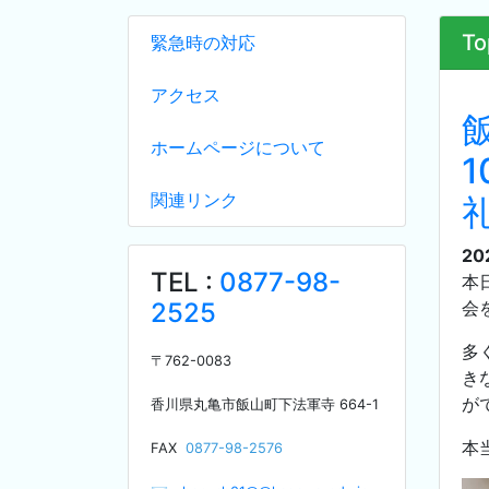
To
緊急時の対応
アクセス
ホームページについて
関連リンク
20
TEL :
0877-98-
本
2525
会
多
〒
762-0083
き
が
香川県丸亀市飯山町下法軍寺
664-1
本
F
AX
0877-98-2576