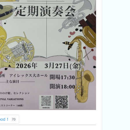
ood！
70