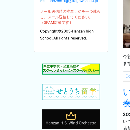
✉
hanznh01@@kagawa-edu.jp
メール送信時の注意：＠を
一つ減ら
し、メール送信してください。
）
（SPA
M対策です
Copyright©2003‐Hanzan high
School.All rights reserved.
今
ま
G
20
い
る