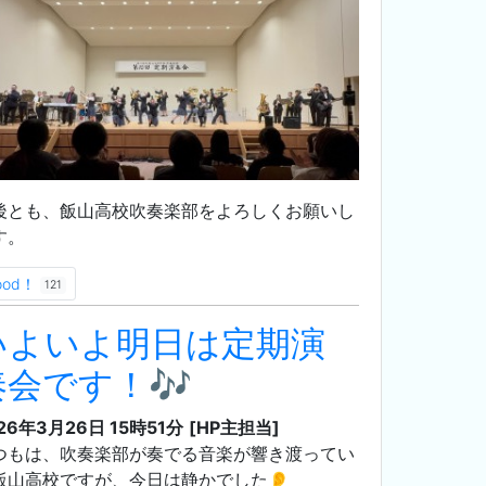
後とも、飯山高校吹奏楽部をよろしくお願いし
す。
ood！
121
いよいよ明日は定期演
奏会です！🎶
26年3月26日 15時51分
[HP主担当]
つもは、吹奏楽部が奏でる音楽が響き渡ってい
飯山高校ですが、今日は静かでした👂