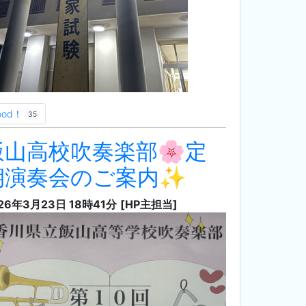
ood！
35
飯山高校吹奏楽部🌸定
期演奏会のご案内✨
26年3月23日 18時41分
[HP主担当]