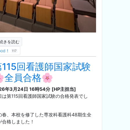
続きを読む
ood！
117
第115回看護師国家試験
🌸全員合格🌸
26年3月24日 16時54分
[HP主担当]
日は第115回看護師国家試験の合格発表でし
。
の春、本校を修了した専攻科看護科48期生全
が合格しました！