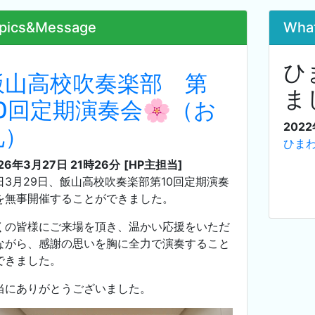
pics&Message
Wha
ひ
飯山高校吹奏楽部 第
ま
10回定期演奏会🌸（お
202
礼）
ひまわ
26年3月27日 21時26分
[HP主担当]
日3月29日、飯山高校吹奏楽部第10回定期演奏
を無事開催することができました。
くの皆様にご来場を頂き、温かい応援をいただ
ながら、感謝の思いを胸に全力で演奏すること
できました。
当にありがとうございました。