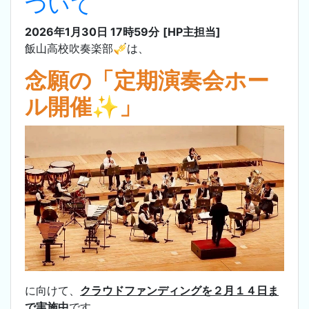
ついて
2026年1月30日 17時59分
[HP主担当]
飯山高校吹奏楽部🎺は、
念願の「定期演奏会ホー
ル開催✨」
に向けて、
クラウドファンディングを２月１４日ま
で実施中
です。