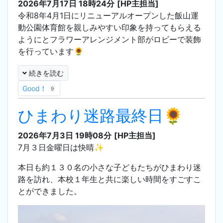
2026年7月17日 18時24分
[HP主担当]
令和8年4月1日にリニューアルオープンした飯山運
動公園体育館を親しみやすい印象を持ってもらえる
ようにとフラワーアレンジメント部がロビーで装飾
を行っています🌻
続きを読む
Good！
9
ひまわり迷路最終日🌻
2026年7月3日 19時08分
[HP主担当]
7月３日金曜日は快晴✨
本日も約１３０名の小さな子どもたちがひまわり迷
路を訪れ、本校１年生と共に楽しい時間をすごすこ
とができました。