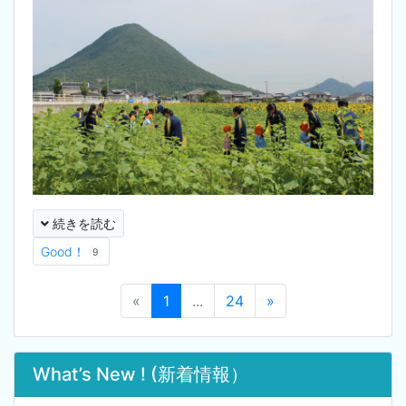
続きを読む
Good！
9
«
1
...
24
»
What’s New ! (新着情報）