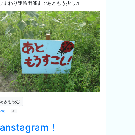
ひまわり迷路開催まであともう少し♬
続きを読む
ood！
42
anstagram！