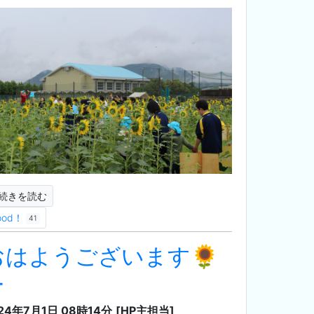
続きを読む
ood！
41
おはようございます🌻
-
24年7月1日 08時14分
[HP主担当]