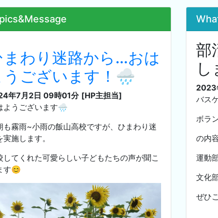
pics&Message
Wha
部
ひまわり迷路から…おは
し
ようございます！🌧
202
24年7月2日 09時01分
[HP主担当]
バス
はようございます🌧
ボラ
朝も霧雨~小雨の飯山高校ですが、ひまわり迷
を実施します。
の内
校してくれた可愛らしい子どもたちの声が聞こ
運動
ます😊
文化
ぜひ