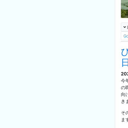
G
20
今
の
向
き
そ
ま