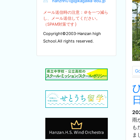
✉
hanznh01@@kagawa-edu.jp
メール送信時の注意：＠を
一つ減ら
し、メール送信してください。
）
（SPA
M対策です
Copyright©2003‐Hanzan high
School.All rights reserved.
G
20
雨
も
ま