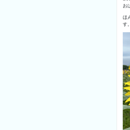
お
ほ
す