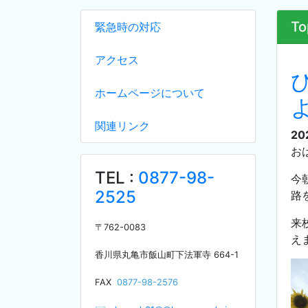
To
緊急時の対応
アクセス
ホームページについて
関連リンク
20
お
TEL :
0877-98-
今
2525
路
来
〒
762-0083
え
香川県丸亀市飯山町下法軍寺
664-1
F
AX
0877-98-2576