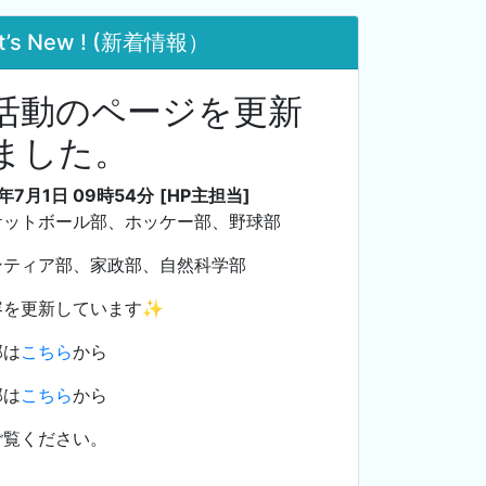
t’s New ! (新着情報）
活動のページを更新
ました。
3年7月1日 09時54分
[HP主担当]
ケットボール部、ホッケー部、野球部
ンティア部、家政部、自然科学部
容を更新しています✨
部は
こちら
から
部は
こちら
から
ご覧ください。