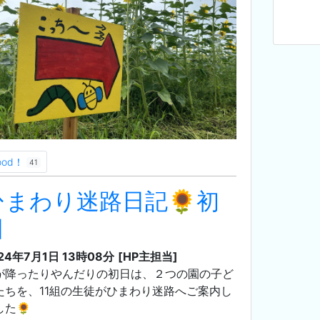
ood！
41
ひまわり迷路日記🌻初
日
24年7月1日 13時08分
[HP主担当]
が降ったりやんだりの初日は、２つの園の子ど
たちを、11組の生徒がひまわり迷路へご案内し
した🌻