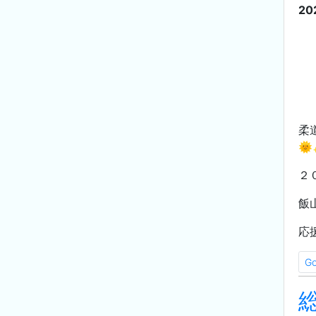
20
柔

２
飯
応
G