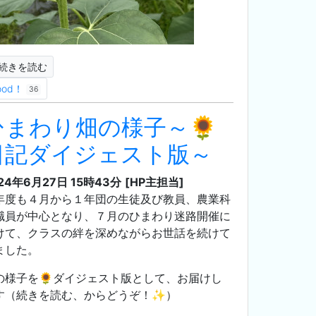
続きを読む
ood！
36
ひまわり畑の様子～🌻
日記ダイジェスト版～
24年6月27日 15時43分
[HP主担当]
年度も４月から１年団の生徒及び教員、農業科
職員が中心となり、７月のひまわり迷路開催に
けて、クラスの絆を深めながらお世話を続けて
ました。
の様子を🌻ダイジェスト版として、お届けし
す（続きを読む、からどうぞ！✨）