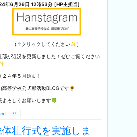
24年6月26日 12時53分
[HP主担当]
（↑クリックしてください✨）
道部が近況を更新しました！ぜひご覧ください
✨
０２４年５月始動！
山高等学校公式部活動BLOGです🌻
援よろしくお願いします🍀
ood！
63
総体壮行式を実施しま