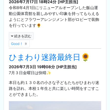
2026年7月17日 18時24分
[HP主担当]
令和8年4月1日にリニューアルオープンした飯山運
動公園体育館を親しみやすい印象を持ってもらえる
ようにとフラワーアレンジメント部がロビーで装飾
を行っています🌻
続きを読む
Good！
9
ひまわり迷路最終日🌻
2026年7月3日 19時08分
[HP主担当]
7月３日金曜日は快晴✨
本日も約１３０名の小さな子どもたちがひまわり迷
路を訪れ、本校１年生と共に楽しい時間をすごすこ
とができました。