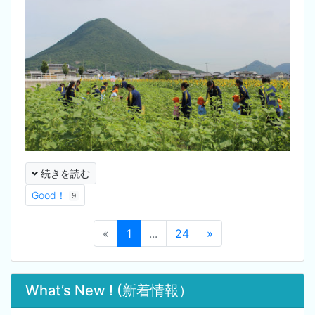
続きを読む
Good！
9
«
1
...
24
»
What’s New ! (新着情報）