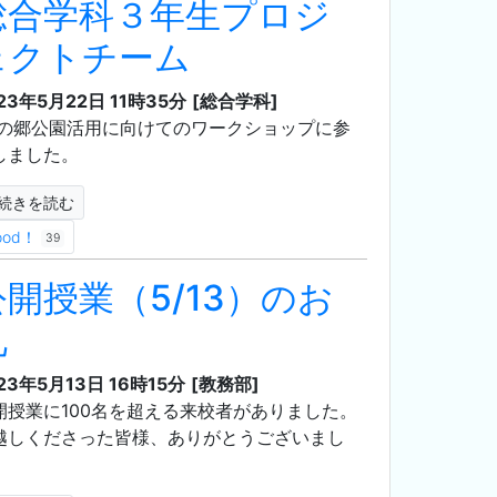
総合学科３年生プロジ
ェクトチーム
23年5月22日 11時35分
[総合学科]
の郷公園活用に向けてのワークショップに参
しました。
続きを読む
ood！
39
公開授業（5/13）のお
礼
23年5月13日 16時15分
[教務部]
開授業に100名を超える来校者がありました。
越しくださった皆様、ありがとうございまし
。