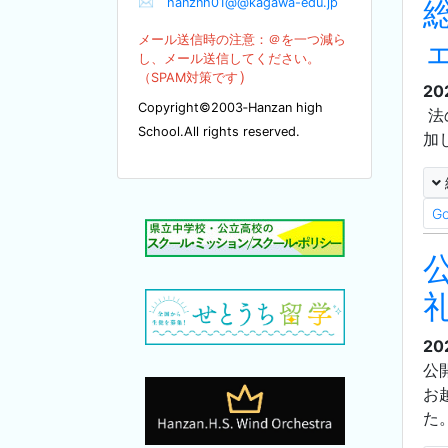
✉
hanznh01@@kagawa-edu.jp
メール送信時の注意：＠を
一つ減ら
し、メール送信してください。
）
（SPA
M対策です
20
Copyright©2003‐Hanzan high
法
School.All rights reserved.
加
G
20
公
お
た