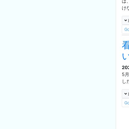
は
け
G
20
5
し
G