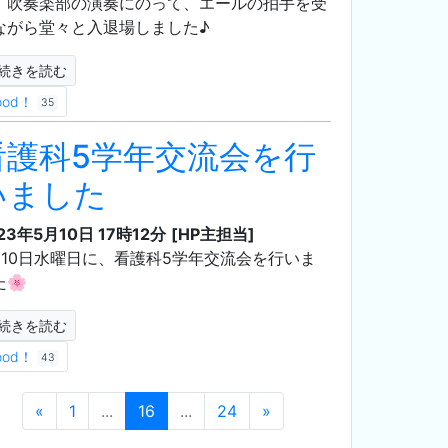
、吹奏楽部の演奏にのって、エールの拍手を受
ながら堂々と入退場しました♪
続きを読む
ood！
35
看護科5学年交流会を行
いました
23年5月10日 17時12分
[HP主担当]
月10日水曜日に、看護科5学年交流会を行いま
た🌸
続きを読む
ood！
43
«
1
...
16
...
24
»