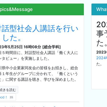
pics&Message
Wha
2
対話型社会人講話を行い
事
ました。
た
23年5月25日 16時08分
[総合学科]
2023
日５時間目に、対話型社会人講話「働く大人に
202
ンタビュー」を実施しました。
た。
川県中小企業家同友会の皆様をお招きし、総合
科１年生がグループに分かれて、「働くという
と」に関する講話を聴き、学びを深めました。
続きを読む
ood！
35