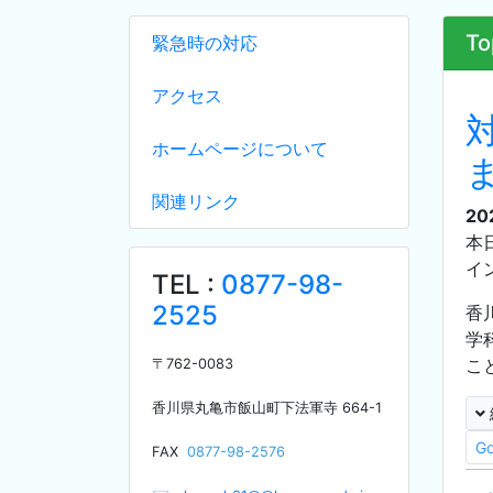
To
緊急時の対応
アクセス
ホームページについて
関連リンク
20
本
イ
TEL :
0877-98-
2525
香
学
こ
〒
762-0083
香川県丸亀市飯山町下法軍寺
664-1
G
F
AX
0877-98-2576