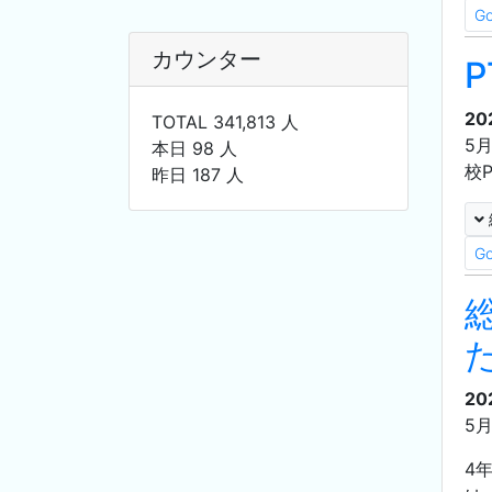
G
カウンター
20
TOTAL 341,813 人
5
本日 98 人
校
昨日 187 人
G
20
5
4