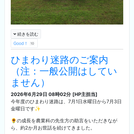
続きを読む
Good！
10
ひまわり迷路のご案内
（注：一般公開はしてい
ません）
2026年6月29日 08時02分
[HP主担当]
今年度のひまわり迷路は、7月1日水曜日から7月3日
金曜日です✨
🌻の成長を農業科の先生方の助言をいただきなが
ら、約2か月お世話を続けてきました。