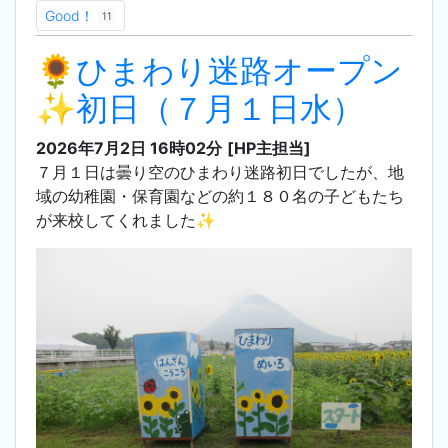
Good！
11
🌻ひまわり迷路オープン
✨初日（７月１日水）
2026年7月2日 16時02分
[HP主担当]
７月１日は曇り空のひまわり迷路初日でしたが、地
域の幼稚園・保育園などの約１８０名の子どもたち
が来校してくれました✨