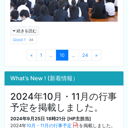
続きを読む
Good！
34
«
1
...
10
...
24
»
What’s New ! (新着情報）
2024年10月・11月の行事
予定を掲載しました。
2024年9月25日 18時21分
[HP主担当]
2024年
10月・11月の行事予定
を掲載しました。