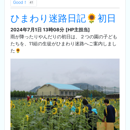
Good！
41
ひまわり迷路日記🌻初日
2024年7月1日 13時08分
[HP主担当]
雨が降ったりやんだりの初日は、２つの園の子ども
たちを、11組の生徒がひまわり迷路へご案内しまし
た🌻