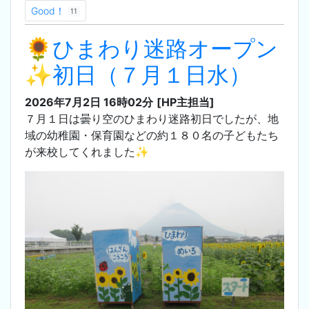
Good！
11
🌻ひまわり迷路オープン
✨初日（７月１日水）
2026年7月2日 16時02分
[HP主担当]
７月１日は曇り空のひまわり迷路初日でしたが、地
域の幼稚園・保育園などの約１８０名の子どもたち
が来校してくれました✨