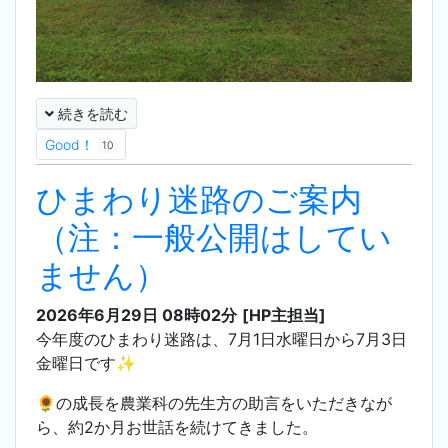
続きを読む
Good！
10
ひまわり迷路のご案内
（注：一般公開はしてい
ません）
2026年6月29日 08時02分
[HP主担当]
今年度のひまわり迷路は、7月1日水曜日から7月3日
金曜日です✨
🌻の成長を農業科の先生方の助言をいただきなが
ら、約2か月お世話を続けてきました。