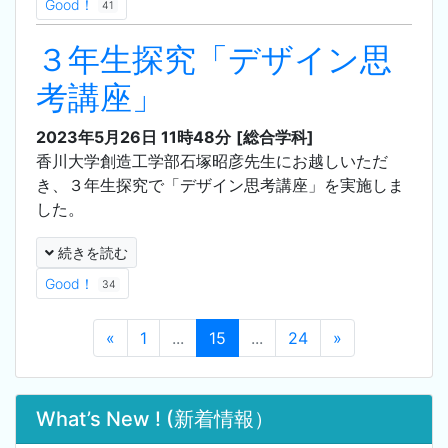
Good！
41
３年生探究「デザイン思
考講座」
2023年5月26日 11時48分
[総合学科]
香川大学創造工学部石塚昭彦先生にお越しいただ
き、３年生探究で「デザイン思考講座」を実施しま
した。
続きを読む
Good！
34
«
1
...
15
...
24
»
What’s New ! (新着情報）