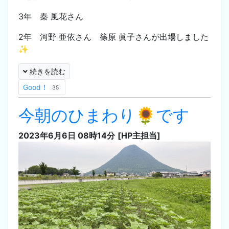
3年 秦 風花さん
2年 河野 亜依さん 篠原 眞子さんが出場しました
✨
続きを読む
Good！
35
今朝のひまわり🌻です
2023年6月6日 08時14分
[HP主担当]