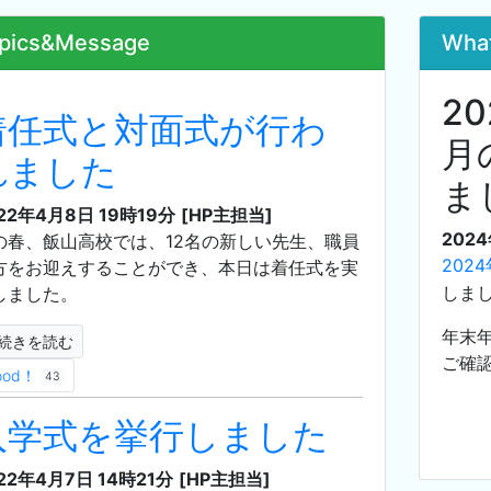
pics&Message
Wha
20
着任式と対面式が行わ
月
れました
ま
22年4月8日 19時19分
[HP主担当]
202
の春、飯山高校では、12名の新しい先生、職員
202
方をお迎えすることができ、本日は着任式を実
しま
しました。
年末
続きを読む
ご確
ood！
43
入学式を挙行しました
22年4月7日 14時21分
[HP主担当]