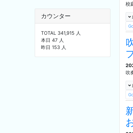
校
カウンター
G
TOTAL 341,915 人
本日 47 人
昨日 153 人
20
吹
G