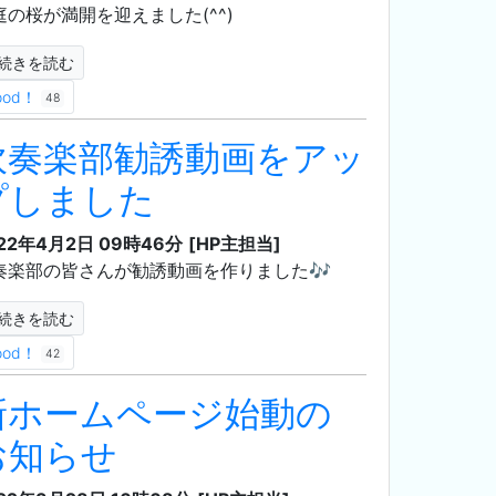
庭の桜が満開を迎えました(^^)
続きを読む
ood！
48
吹奏楽部勧誘動画をアッ
プしました
22年4月2日 09時46分
[HP主担当]
奏楽部の皆さんが勧誘動画を作りました🎶
続きを読む
ood！
42
新ホームページ始動の
お知らせ