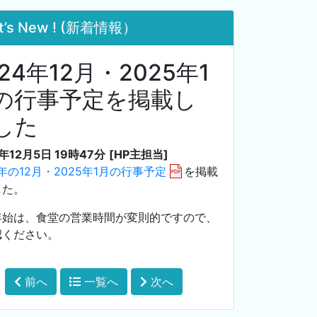
t’s New ! (新着情報）
24年12月・2025年1
の行事予定を掲載し
した
4年12月5日 19時47分
[HP主担当]
4年の12月・2025年1月の行事予定
を掲載
した。
年始は、食堂の営業時間が変則的ですので、
認ください。
前へ
一覧へ
次へ