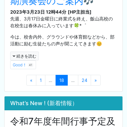
期演奏会のご案内🎶
2023年3月23日 12時44分
[HP主担当]
先週、3月17日金曜日に終業式を終え、飯山高校の
在校生は春休みに入っています🍀*゜
今は、校舎内外、グラウンドや体育館などから、部
活動に励む生徒たちの声が聞こえてきます😊
続きを読む
Good！
41
«
1
...
18
...
24
»
What’s New ! (新着情報）
令和7年度年間行事予定及