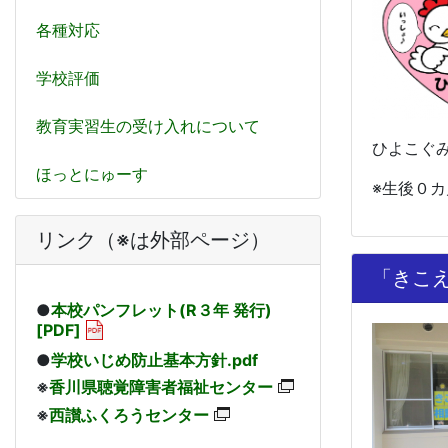
各種対応
学校評価
教育実習生の受け入れについて
ひよこぐ
ほっとにゅーす
※生後０
リンク（※は外部ページ）
「きこ
●
本校パンフレット(R３年 発行)
[PDF]
●
学校いじめ防止基本方針.pdf
※
香川県聴覚障害者福祉センター
※
西讃ふくろうセンター