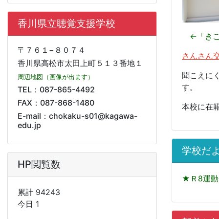
香川県立聴覚支援学校
←「きこ
〒７６１−８０７４
さんさん
香川県高松市太田上町５１３番地１
聞こえに
周辺地図（画像が出ます）
す。
TEL：087-865-4492
FAX：087-868-1480
本校に在
E-mail：chokaku-s01@kagawa-
edu.jp
学校だ
HP閲覧数
★Ｒ8運動
累計 94243
今日 1