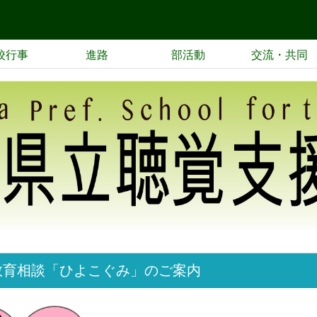
校行事
進路
部活動
交流・共同
教育相談「ひよこぐみ」のご案内