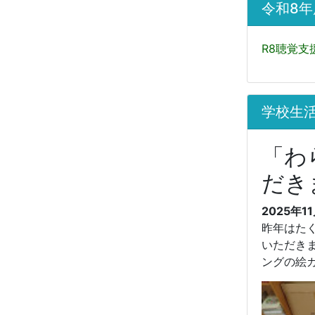
令和8
R8聴覚支
学校生
「わ
だき
2025年1
昨年はた
いただき
ングの絵