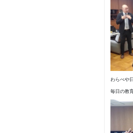
わらべや
毎日の教