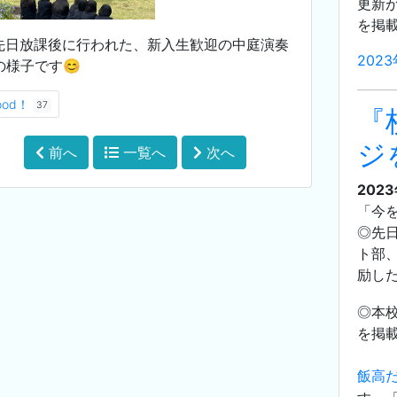
更新が
を掲
先日放課後に行われた、新入生歓迎の中庭演奏
202
の様子です😊
ood！
37
『
ジ
前へ
一覧へ
次へ
202
「今
◎先
ト部
励し
◎本
を掲
飯高