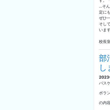
す。
…そ
定に
ぜひ
そし
います
校長
部
し
202
バス
ボラ
の内