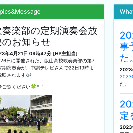
pics&Message
Wha
吹奏楽部の定期演奏会放
2
映のお知らせ
事
23年4月21日 09時47分
[HP主担当]
た
月26日に開催された、飯山高校吹奏楽部の第7
定期演奏会が、中讃テレビさんで22日19時よ
202
放映されます🎶
202
た。
ひご覧ください🍀*゜
2
定
202