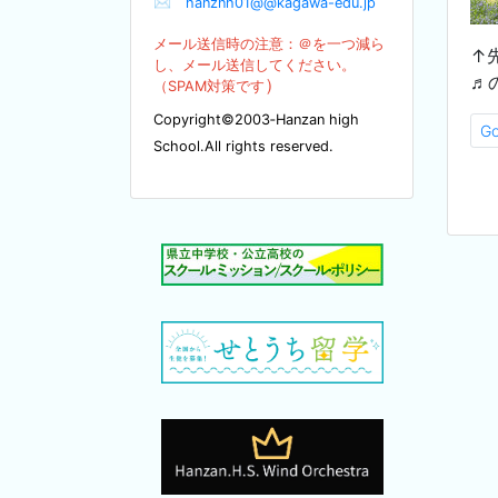
✉
hanznh01@@kagawa-edu.jp
メール送信時の注意：＠を
一つ減ら
↑
し、メール送信してください。
♬
）
（SPA
M対策です
Copyright©2003‐Hanzan high
G
School.All rights reserved.