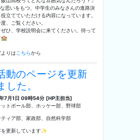
「飯山高校ってどんな雰囲気なんだろう？」
んな思いをもつ、中学生のみなさんの進路決
も役立てていただける内容になっています。
一度、ご覧ください。
てぜひ、学校説明会に来てください。待って
🏫
室よりは
こちら
から
活動のページを更新
ました。
3年7月1日 09時54分
[HP主担当]
ケットボール部、ホッケー部、野球部
ンティア部、家政部、自然科学部
容を更新しています✨