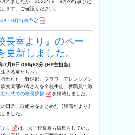
遅れましたが、2023年8・9月の行事予定
載します。ご確認ください。
3年8・9月行事予定
校長室より』のペー
を更新しました。
3年7月9日 09時52分
[HP主担当]
を生きる君たちへ」
日行われた、野球部、フラワーアレンジメン
、吹奏楽部の皆さんを全校生徒、教職員で激
た
壮行式での校長挨拶
を掲載しました。
校の日常、取組みをまとめた【飯高だより】
載しました。
だより
は、大平校長自ら編集をしていま