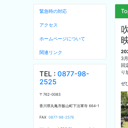
To
緊急時の対応
アクセス
ホームページについて
20
関連リンク
3
回
り
TEL :
0877-98-
2525
ぜ
〒
762-0083
香川県丸亀市飯山町下法軍寺
664-1
F
AX
0877-98-2576