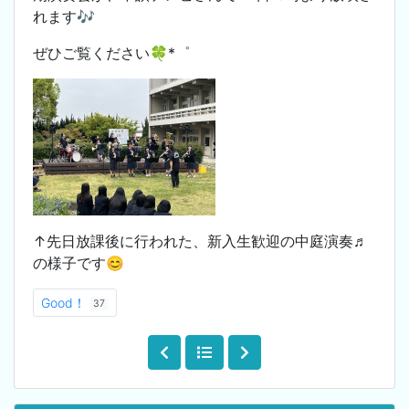
れます🎶
ぜひご覧ください🍀*゜
↑先日放課後に行われた、新入生歓迎の中庭演奏♬
の様子です😊
Good！
37