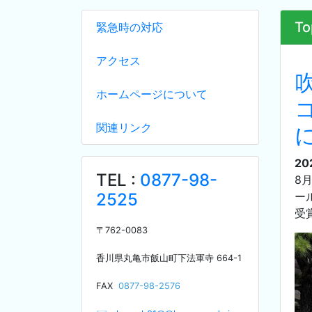
To
緊急時の対応
アクセス
ホームページについて
関連リンク
20
TEL :
0877-98-
8
2525
ー
受
〒
762-0083
香川県丸亀市飯山町下法軍寺
664-1
F
AX
0877-98-2576