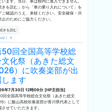
ています。当日、車は校内に進入できません。
続きを読む」から「車の乗り入れについて」を
ずご確認のうえ、来校ください。安全確保・渋
防止のためにご協力ください。
続きを読む
ood！
5
第50回全国高等学校総
合文化祭（あきた総文
2026）に吹奏楽部が出
場します
26年7月30日 12時09分
[HP主担当]
50回全国高等学校総合文化祭（あきた総文
026）に飯山高校吹奏楽部が香川県代表として
場させていただきます。