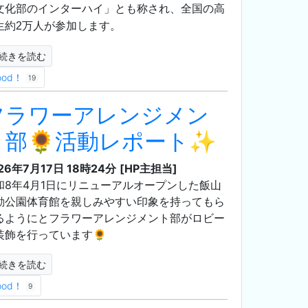
文化部のインターハイ」とも称され、全国の高
生約2万人が参加します。
続きを読む
ood！
19
フラワーアレンジメン
ト部🌻活動レポート✨
26年7月17日 18時24分
[HP主担当]
和8年4月1日にリニューアルオープンした飯山
動公園体育館を親しみやすい印象を持ってもら
るようにとフラワーアレンジメント部がロビー
装飾を行っています🌻
続きを読む
ood！
9