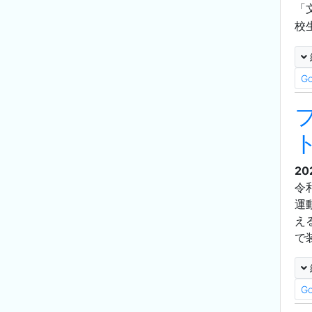
「
校
G
20
令
運
え
で
G