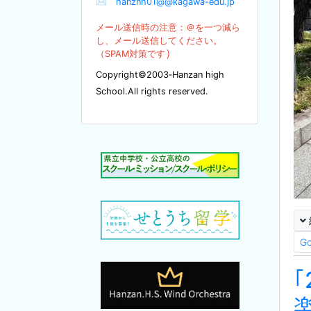
✉
hanznh01@@kagawa-edu.jp
メール送信時の注意：＠を
一つ減ら
し、メール送信してください。
）
（SPA
M対策です
Copyright©2003‐Hanzan high
School.All rights reserved.
G