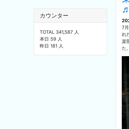
カウンター
20
7
TOTAL 341,587 人
れ
本日 59 人
楽
昨日 181 人
た