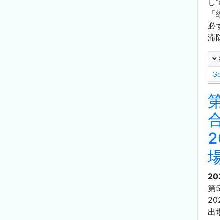
し
「
必
滞
G
20
第
2
出