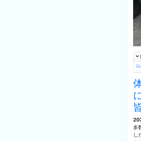
G
20
多
し