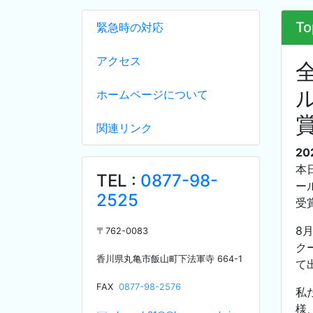
To
緊急時の対応
アクセス
ホームページについて
関連リンク
20
本
TEL :
0877-98-
ー
2525
受
8
〒
762-0083
ク
香川県丸亀市飯山町下法軍寺
664-1
て
F
AX
0877-98-2576
私
様