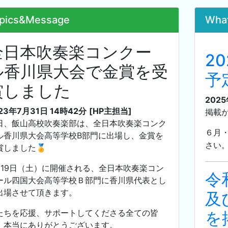
pics&Message
Wha
全日本吹奏楽コンクー
2
ル香川県大会で金賞を受
予
賞しました
202
23年7月31日 14時42分
[HP主担当]
掲載
日、飯山高校吹奏楽部は、全日本吹奏楽コンク
６月
ル香川県大会高等学校B部門に出場し、金賞を
さい
賞しました🏅
月19日（土）に開催される、全日本吹奏楽コン
令
ール四国大会高等学校Ｂ部門に香川県代表とし
出場させて頂きます。
及
たちを応援、サポートしてくださる全ての皆
を
、本当にありがとうございます。