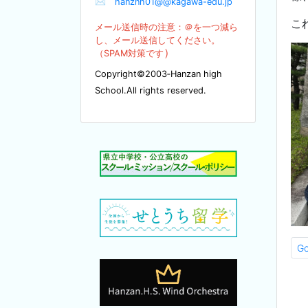
✉
hanznh01@@kagawa-edu.jp
こ
メール送信時の注意：＠を
一つ減ら
し、メール送信してください。
）
（SPA
M対策です
Copyright©2003‐Hanzan high
School.All rights reserved.
G