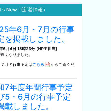
t’s New ! (新着情報）
025年6月・7月の行事
定を掲載しました。
5年6月4日 13時23分
[HP主担当]
が遅くなりました。
・７月の行事予定は
こちら
からご覧くだ
。
和7年度年間行事予定
び5・6月の行事予定
掲載しました。