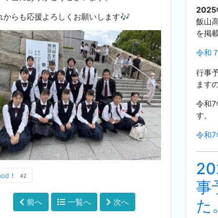
202
れからも応援よろしくお願いします🎶
飯山
を掲
令和
行事
ます
令和
す。
令和
2
ood！
42
事
た
前へ
一覧へ
次へ