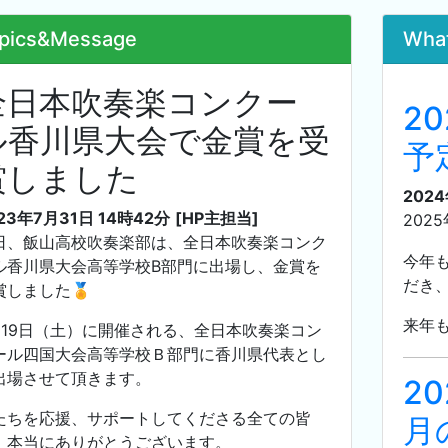
pics&Message
Wha
全日本吹奏楽コンクー
2
ル香川県大会で金賞を受
予
賞しました
2024
23年7月31日 14時42分
[HP主担当]
202
日、飯山高校吹奏楽部は、全日本吹奏楽コンク
今年
ル香川県大会高等学校B部門に出場し、金賞を
だき
賞しました🏅
来年
月19日（土）に開催される、全日本吹奏楽コン
ール四国大会高等学校Ｂ部門に香川県代表とし
出場させて頂きます。
20
たちを応援、サポートしてくださる全ての皆
月
、本当にありがとうございます。