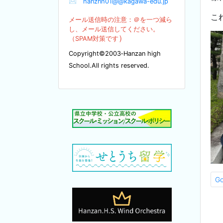
✉
hanznh01@@kagawa-edu.jp
こ
メール送信時の注意：＠を
一つ減ら
し、メール送信してください。
）
（SPA
M対策です
Copyright©2003‐Hanzan high
School.All rights reserved.
G