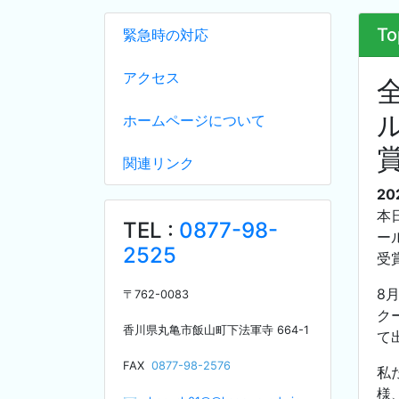
To
緊急時の対応
アクセス
ホームページについて
関連リンク
20
本
TEL :
0877-98-
ー
2525
受
8
〒
762-0083
ク
香川県丸亀市飯山町下法軍寺
664-1
て
F
AX
0877-98-2576
私
様