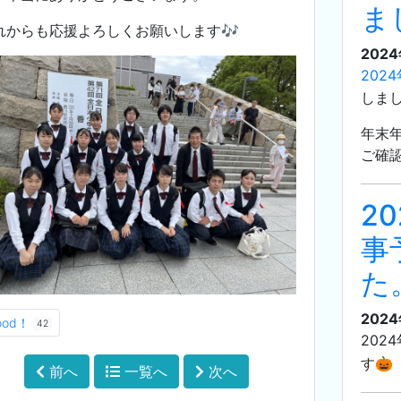
ま
れからも応援よろしくお願いします🎶
202
202
しま
年末
ご確
2
事
た
2024
ood！
42
202
す🎃
前へ
一覧へ
次へ