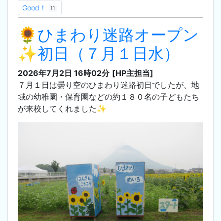
Good！
11
🌻ひまわり迷路オープン
✨初日（７月１日水）
2026年7月2日 16時02分
[HP主担当]
７月１日は曇り空のひまわり迷路初日でしたが、地
域の幼稚園・保育園などの約１８０名の子どもたち
が来校してくれました✨