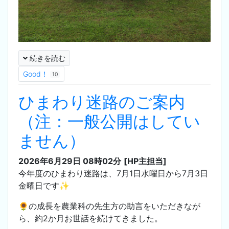
続きを読む
Good！
10
ひまわり迷路のご案内
（注：一般公開はしてい
ません）
2026年6月29日 08時02分
[HP主担当]
今年度のひまわり迷路は、7月1日水曜日から7月3日
金曜日です✨
🌻の成長を農業科の先生方の助言をいただきなが
ら、約2か月お世話を続けてきました。