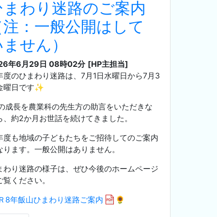
ひまわり迷路のご案内
（注：一般公開はして
いません）
26年6月29日 08時02分
[HP主担当]
年度のひまわり迷路は、7月1日水曜日から7月3
金曜日です✨
の成長を農業科の先生方の助言をいただきな
ら、約2か月お世話を続けてきました。
年度も地域の子どもたちをご招待してのご案内
なります。一般公開はありません。
まわり迷路の様子は、ぜひ今後のホームページ
ご覧ください。
Ｒ8年飯山ひまわり迷路ご案内
🌻