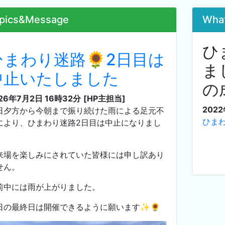
pics&Message
Wha
ひ
ひまわり迷路🌻2日目は
ま
中止いたしました
の
26年7月2日 16時32分
[HP主担当]
2022
日夕方から今朝まで振り続けた雨による足元不
ひまわ
により、ひまわり迷路2日目は中止になりまし
。
来場を楽しみにされていた皆様には申し訳あり
せん。
前中には雨が上がりました。
日の最終日は開催できるように願います✨️🌻