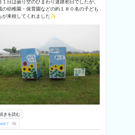
月１日は曇り空のひまわり迷路初日でしたが、
域の幼稚園・保育園などの約１８０名の子ども
ちが来校してくれました✨
続きを読む
ood！
10