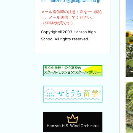
✉
hanznh01@@kagawa-edu.jp
メール送信時の注意：＠を
一つ減ら
し、メール送信してください。
）
（SPA
M対策です
Copyright©2003‐Hanzan high
School.All rights reserved.