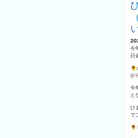
20
今
日

が
今
と
ひ
で
