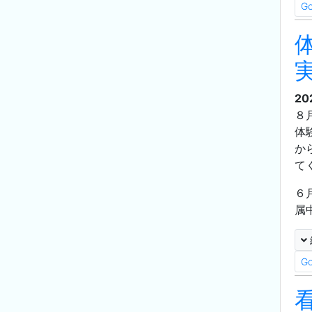
G
20
８
体
か
て
６
属
G