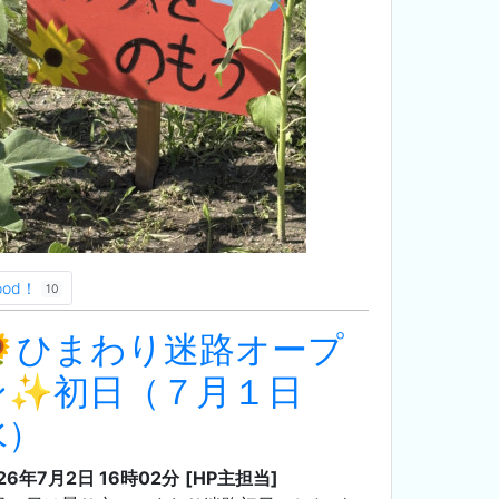
ood！
10
🌻ひまわり迷路オープ
ン✨初日（７月１日
水）
26年7月2日 16時02分
[HP主担当]