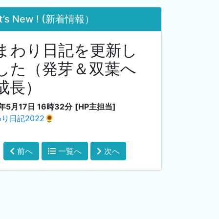
t’s New ! (新着情報）
まわり日記を更新し
した（発芽＆双葉へ
成長）
年5月17日 16時32分
[HP主担当]
り日記2022🌻
前へ
一覧へ
次へ