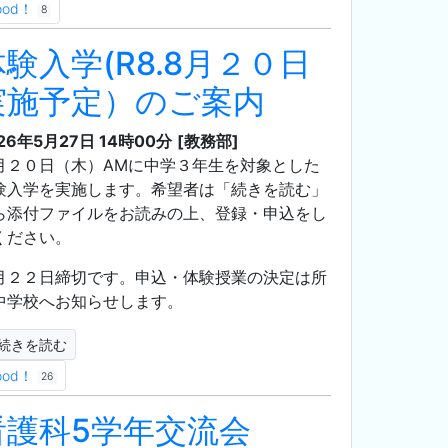
ood！
8
体験入学(R8.8月２０日
実施予定）のご案内
26年5月27日 14時00分
[教務部]
月２０日（木）AMに中学３年生を対象とした
験入学を実施します。希望者は「続きを読む」
ら添付ファイルをお読みの上、登録・申込をし
ください。
月２２日締切です。申込・体験授業の決定は所
中学校へお知らせします。
続きを読む
ood！
26
看護科5学年交流会