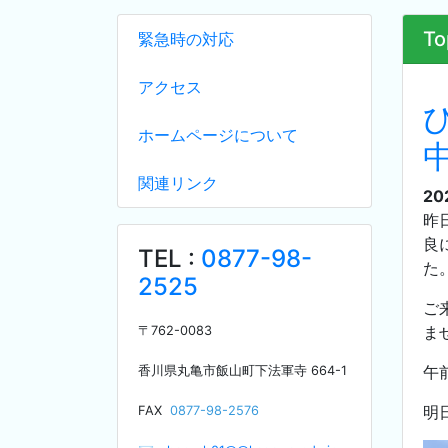
To
緊急時の対応
アクセス
ホームページについて
関連リンク
20
昨
良
TEL :
0877-98-
た
2525
ご
ま
〒
762-0083
午
香川県丸亀市飯山町下法軍寺
664-1
明
F
AX
0877-98-2576