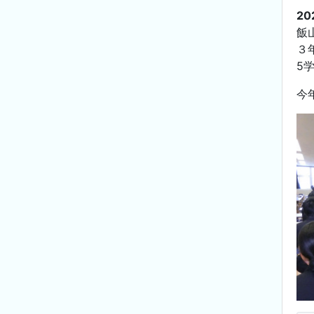
20
飯
３
5
今