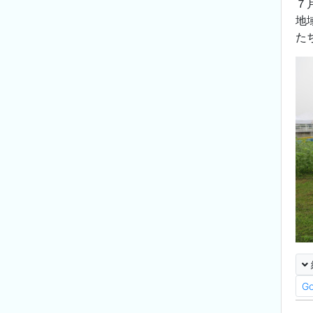
７
地
た
G