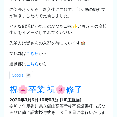
の部長さんから、新入生に向けて、部活動の紹介文
が届きましたので更新しました。
どんな部活動があるのかなあ…👀✨と春からの高校
生活をイメージしてみてください。
先輩方は皆さんの入部を待っています🏫
文化部は
こちら
から
運動部は
こちら
から
Good！
26
祝🌸卒業 祝🌸修了
2026年3月5日 16時08分
[HP主担当]
令和７年度香川県立飯山高等学校卒業証書授与式な
らびに修了証書授与式を、３月３日に挙行いたしま