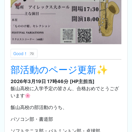
Good！
70
部活動のページ更新✨
2026年3月19日 17時46分
[HP主担当]
飯山高校に入学予定の皆さん、合格おめでとうござ
います🌸
飯山高校の部活動のうち、
パソコン部・書道部
ソフトテニス部・バトミントン部・卓球部