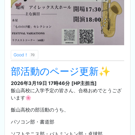
Good！
70
部活動のページ更新✨
2026年3月19日 17時46分
[HP主担当]
飯山高校に入学予定の皆さん、合格おめでとうござ
います🌸
飯山高校の部活動のうち、
パソコン部・書道部
ソフトテニス部・バトミントン部・卓球部