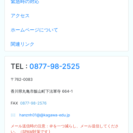
緊急時の対応
アクセス
ホームページについて
関連リンク
TEL :
0877-98-2525
〒
762-0083
香川県丸亀市飯山町下法軍寺
664-1
F
AX
0877-98-2576
✉
hanznh01@@kagawa-edu.jp
メール送信時の注意：＠を
一つ減らし、メール送信してくださ
）
い。（SPA
M対策です