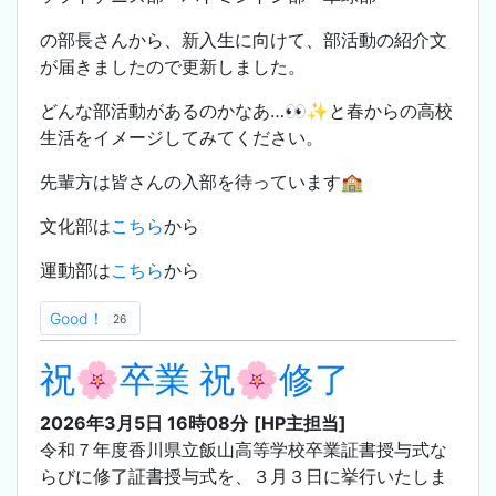
の部長さんから、新入生に向けて、部活動の紹介文
が届きましたので更新しました。
どんな部活動があるのかなあ…👀✨と春からの高校
生活をイメージしてみてください。
先輩方は皆さんの入部を待っています🏫
文化部は
こちら
から
運動部は
こちら
から
Good！
26
祝🌸卒業 祝🌸修了
2026年3月5日 16時08分
[HP主担当]
令和７年度香川県立飯山高等学校卒業証書授与式な
らびに修了証書授与式を、３月３日に挙行いたしま