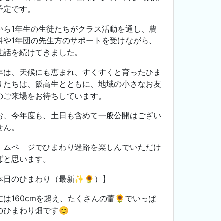
予定です。
から1年生の生徒たちがクラス活動を通し、農
科や1年団の先生方のサポートを受けながら、
世話を続けてきました。
年は、天候にも恵まれ、すくすくと育ったひま
りたちは、飯高生とともに、地域の小さなお友
のご来場をお待ちしています。
お、
今年度も、土日も含めて一般公開はござい
せん。
ームページでひまわり迷路を楽しんでいただけ
ばと思います。
本日のひまわり（最新✨🌻）】
丈は160cmを超え、たくさんの蕾🌻でいっぱ
のひまわり畑です😊