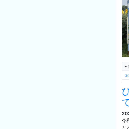
G
20
令
と