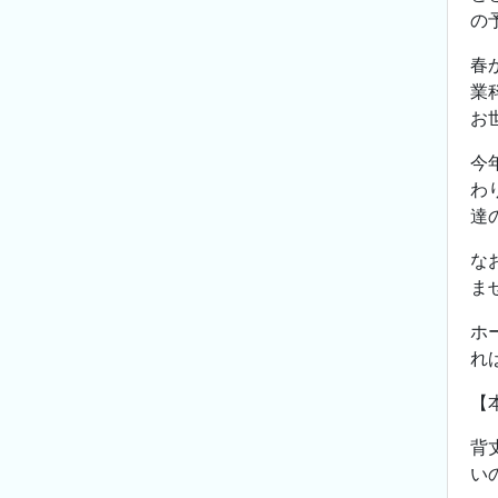
の
春
業
お
今
わ
達
な
ま
ホ
れ
【
背
い