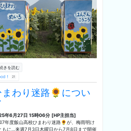
続きを読む
ood！
21
ひまわり迷路🌻につい
て
25年6月27日 15時06分
[HP主担当]
和7年度飯山高校ひまわり迷路🌻が、梅雨明け
ともに…来週7月3日木曜日から7月8日まで開催