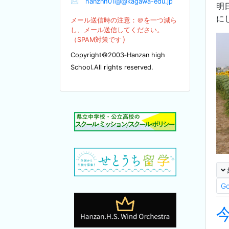
✉
hanznh01@@kagawa-edu.jp
明
に
メール送信時の注意：＠を
一つ減ら
し、メール送信してください。
）
（SPA
M対策です
Copyright©2003‐Hanzan high
School.All rights reserved.
G