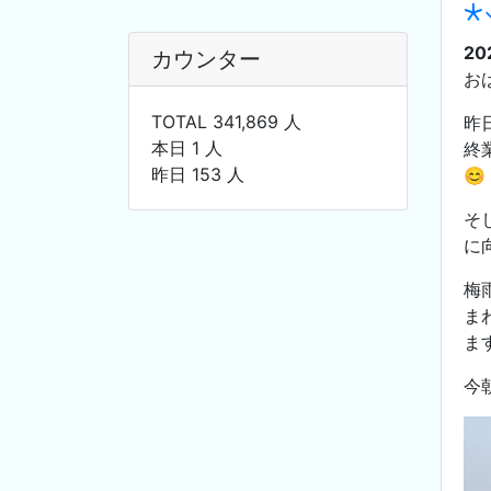
⋆
20
カウンター
お
TOTAL 341,869 人
昨
本日 1 人
終
昨日 153 人
😊
そ
に
梅
ま
ま
今