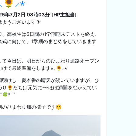
⸜🌻⸝‍⋆
25年7月2日 08時03分
[HP主担当]
はようございます☀️
日、高校生は5日間の1学期期末テストを終え、
業式に向けて、1学期のまとめをしていきます
して今日は、明日からのひまわり迷路オープン
向けて最終準備をします⋆⸜🌻⸝‍⋆
雨明けし、夏本番の晴天が続いていますが、ひ
わり🌻たちは元気に〰️ほぼ満開をむかえてい
す🍀*゜
朝のひまわり畑の様子です😊