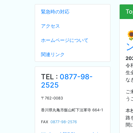
To
緊急時の対応
アクセス
ホームページについて
関連リンク
20
令
生
TEL :
0877-98-
な
2525
ご
う
〒
762-0083
本
香川県丸亀市飯山町下法軍寺
664-1
路
F
AX
0877-98-2576
間