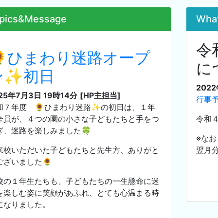
pics&Message
Wha
令
🌻ひまわり迷路オープ
に
ン✨初日
2022
25年7月3日 19時14分
[HP主担当]
行事
和７年度 🌻ひまわり迷路✨の初日は、１年
全員が、４つの園の小さな子どもたちと手をつ
令和
ぎ、迷路を楽しみました🍀
※な
来校いただいた子どもたちと先生方、ありがと
翌月
ございました🌻
校の１年生たちも、子どもたちの一生懸命に迷
を楽しむ姿に笑顔があふれ、とても心温まる時
になりました。