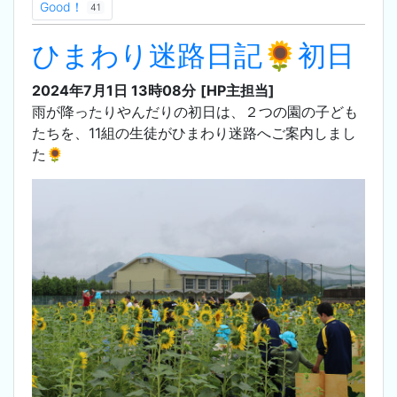
Good！
41
ひまわり迷路日記🌻初日
2024年7月1日 13時08分
[HP主担当]
雨が降ったりやんだりの初日は、２つの園の子ども
たちを、11組の生徒がひまわり迷路へご案内しまし
た🌻