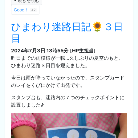
続きを読む
Good！
42
ひまわり迷路日記🌻３日
目
2024年7月3日 13時55分
[HP主担当]
昨日までの雨模様が一転…久しぶりの夏空のもと、
ひまわり迷路３日目を迎えました。
今日は雨が降っていなかったので、スタンプカード
のレイをくびにかけて出発です。
スタンプ台も、迷路内の７つのチェックポイントに
設置しました♪