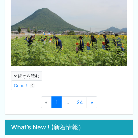
続きを読む
Good！
9
«
1
...
24
»
What’s New ! (新着情報）