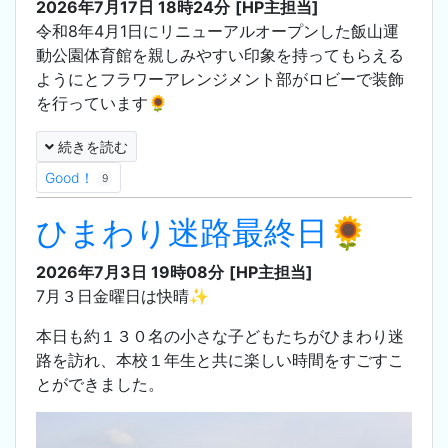
2026年7月17日 18時24分
[HP主担当]
令和8年4月1日にリニューアルオープンした飯山運
動公園体育館を親しみやすい印象を持ってもらえる
ようにとフラワーアレンジメント部がロビーで装飾
を行っています🌻
続きを読む
Good！
9
ひまわり迷路最終日🌻
2026年7月3日 19時08分
[HP主担当]
7月３日金曜日は快晴✨
本日も約１３０名の小さな子どもたちがひまわり迷
路を訪れ、本校１年生と共に楽しい時間をすごすこ
とができました。