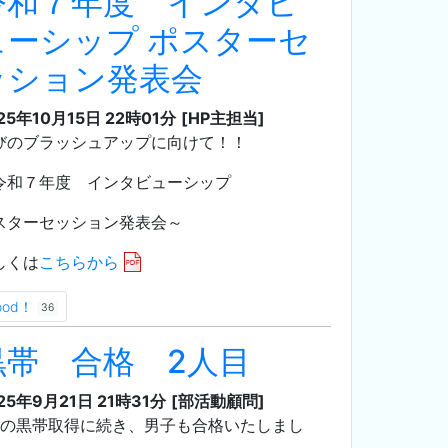
令和７年度 インタビ
ューシップ ポスターセ
ッション発表会
25年10月15日 22時01分
[HP主担当]
びのブラッシュアップに向けて！！
令和７年度 インタビューシップ
スターセッション発表会～
しくは
こちらから
ood！
36
黒帯 合格 2人目
25年9月21日 21時31分
[部活動顧問]
月の黒帯取得に続き、男子も合格いたしまし