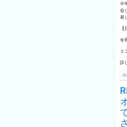
今
会
表
【
令
１
詳
G