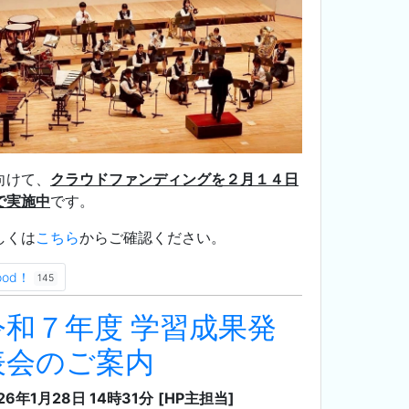
向けて、
クラウドファンディングを２月１４日
で実施中
です。
しくは
こちら
からご確認ください。
ood！
145
令和７年度 学習成果発
表会のご案内
26年1月28日 14時31分
[HP主担当]