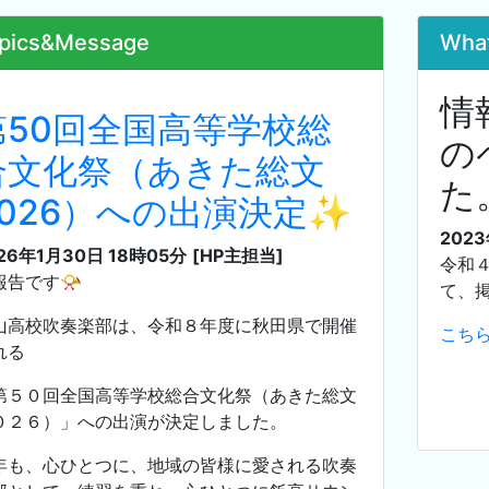
pics&Message
Wha
情
第50回全国高等学校総
の
合文化祭（あきた総文
た
2026）への出演決定✨
202
26年1月30日 18時05分
[HP主担当]
令和
報告です📯
て、
山高校吹奏楽部は、令和８年度に秋田県で開催
こち
れる
第５０回全国高等学校総合文化祭（あきた総文
０２６）」への出演が決定しました。
年も、心ひとつに、地域の皆様に愛される吹奏