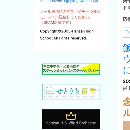
楽
✉
hanznh01@@kagawa-edu.jp
ド
メール送信時の注意：＠を
一つ減ら
し、メール送信してください。
応
）
（SPA
M対策です
Copyright©2003‐Hanzan high
G
School.All rights reserved.
20
飯