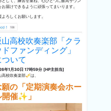
部として、練習を重ね、心ひとつに飯高サウン
をお届けできるように頑張ってまいります。
援よろしくお願いします。
ood！
106
飯山高校吹奏楽部「クラ
ウドファンディング」
について
26年1月30日 17時59分
[HP主担当]
山高校吹奏楽部🎺は、
念願の「定期演奏会ホー
ル開催✨」