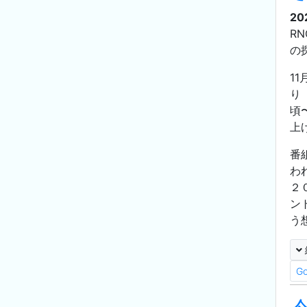
20
R
の
1
り
頃
上
番
わ
２
ン
う
G