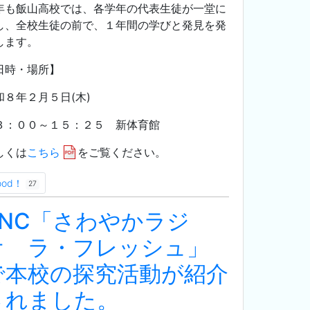
年も飯山高校では、各学年の代表生徒が一堂に
し、全校生徒の前で、１年間の学びと発見を発
します。
日時・場所】
和８年２月５日(木)
３：００～１５：２５ 新体育館
しくは
こちら
をご覧ください。
ood！
27
RNC「さわやかラジ
オ ラ・フレッシュ」
で本校の探究活動が紹介
されました。