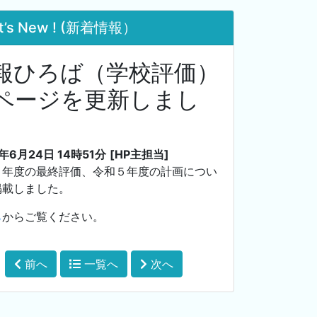
t’s New ! (新着情報）
報ひろば（学校評価）
ページを更新しまし
。
3年6月24日 14時51分
[HP主担当]
４年度の最終評価、令和５年度の計画につい
掲載しました。
ら
からご覧ください。
前へ
一覧へ
次へ