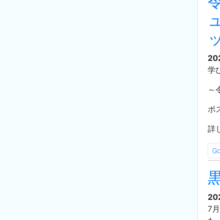
20
学
～
ポ
詳
G
20
7