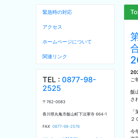
To
緊急時の対応
アクセス
ホームページについて
関連リンク
20
TEL :
0877-98-
ご
2525
飯
さ
〒
762-0083
「
香川県丸亀市飯山町下法軍寺
664-1
２
F
AX
0877-98-2576
今