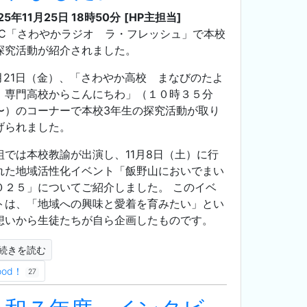
25年11月25日 18時50分
[HP主担当]
NC「さわやかラジオ ラ・フレッシュ」で本校
探究活動が紹介されました。
1月21日（金）、「さわやか高校 まなびのたよ
 専門高校からこんにちわ」（１０時３５分
〜）のコーナーで本校3年生の探究活動が取り
げられました。
組では本校教諭が出演し、11月8日（土）に行
れた地域活性化イベント「飯野山においでまい
０２５」についてご紹介しました。 このイベ
トは、「地域への興味と愛着を育みたい」とい
想いから生徒たちが自ら企画したものです。
続きを読む
ood！
27