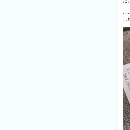
た
こ
し