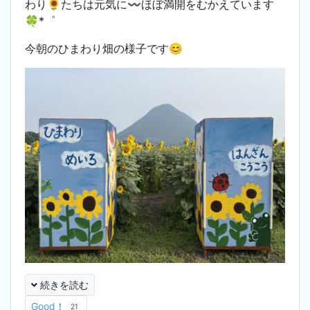
わり🌻たちは元気に〰️ほぼ満開をむかえています
🍀*゜
今朝のひまわり畑の様子です😊
続きを読む
Good！
21