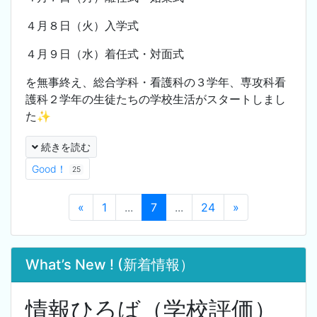
４月８日（火）入学式
４月９日（水）着任式・対面式
を無事終え、総合学科・看護科の３学年、専攻科看
護科２学年の生徒たちの学校生活がスタートしまし
た✨
続きを読む
Good！
25
«
1
...
7
...
24
»
What’s New ! (新着情報）
情報ひろば（学校評価）