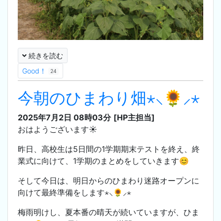
続きを読む
Good！
24
今朝のひまわり畑⋆⸜🌻⸝‍⋆
2025年7月2日 08時03分
[HP主担当]
おはようございます☀️
昨日、高校生は5日間の1学期期末テストを終え、終
業式に向けて、1学期のまとめをしていきます😊
そして今日は、明日からのひまわり迷路オープンに
向けて最終準備をします⋆⸜🌻⸝‍⋆
梅雨明けし、夏本番の晴天が続いていますが、ひま