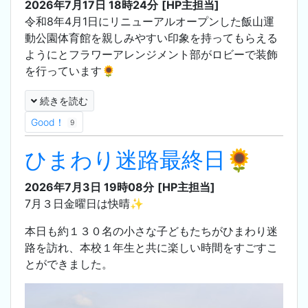
2026年7月17日 18時24分
[HP主担当]
令和8年4月1日にリニューアルオープンした飯山運
動公園体育館を親しみやすい印象を持ってもらえる
ようにとフラワーアレンジメント部がロビーで装飾
を行っています🌻
続きを読む
Good！
9
ひまわり迷路最終日🌻
2026年7月3日 19時08分
[HP主担当]
7月３日金曜日は快晴✨
本日も約１３０名の小さな子どもたちがひまわり迷
路を訪れ、本校１年生と共に楽しい時間をすごすこ
とができました。