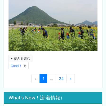
続きを読む
Good！
9
«
1
...
24
»
What’s New ! (新着情報）