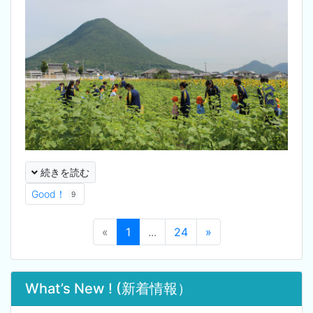
続きを読む
Good！
9
«
1
...
24
»
What’s New ! (新着情報）