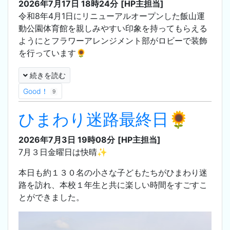
2026年7月17日 18時24分
[HP主担当]
令和8年4月1日にリニューアルオープンした飯山運
動公園体育館を親しみやすい印象を持ってもらえる
ようにとフラワーアレンジメント部がロビーで装飾
を行っています🌻
続きを読む
Good！
9
ひまわり迷路最終日🌻
2026年7月3日 19時08分
[HP主担当]
7月３日金曜日は快晴✨
本日も約１３０名の小さな子どもたちがひまわり迷
路を訪れ、本校１年生と共に楽しい時間をすごすこ
とができました。