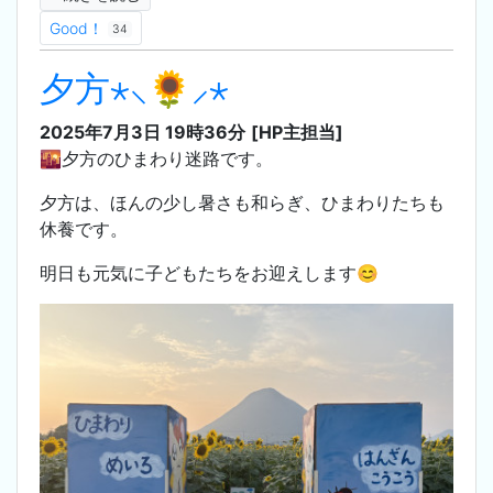
Good！
34
夕方⋆⸜🌻⸝‍⋆
2025年7月3日 19時36分
[HP主担当]
🌇夕方のひまわり迷路です。
夕方は、ほんの少し暑さも和らぎ、ひまわりたちも
休養です。
明日も元気に子どもたちをお迎えします😊