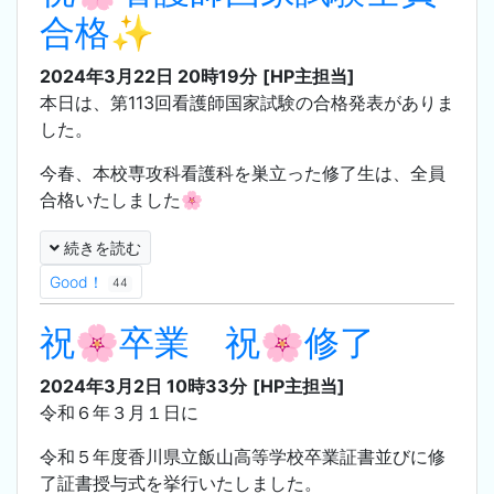
合格✨
2024年3月22日 20時19分
[HP主担当]
本日は、第113回看護師国家試験の合格発表がありま
した。
今春、本校専攻科看護科を巣立った修了生は、全員
合格いたしました🌸
続きを読む
Good！
44
祝🌸卒業 祝🌸修了
2024年3月2日 10時33分
[HP主担当]
令和６年３月１日に
令和５年度香川県立飯山高等学校卒業証書並びに修
了証書授与式を挙行いたしました。