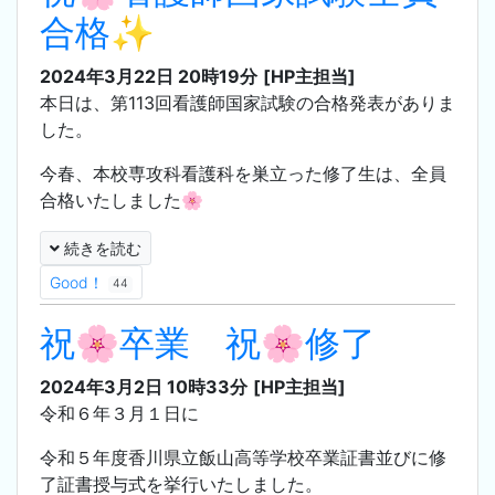
合格✨
2024年3月22日 20時19分
[HP主担当]
本日は、第113回看護師国家試験の合格発表がありま
した。
今春、本校専攻科看護科を巣立った修了生は、全員
合格いたしました🌸
続きを読む
Good！
44
祝🌸卒業 祝🌸修了
2024年3月2日 10時33分
[HP主担当]
令和６年３月１日に
令和５年度香川県立飯山高等学校卒業証書並びに修
了証書授与式を挙行いたしました。