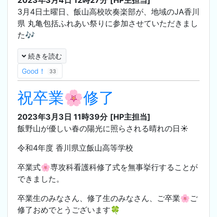
3月4日土曜日、飯山高校吹奏楽部が、地域のJA香川
県 丸亀包括ふれあい祭りに参加させていただきまし
た🎶
続きを読む
Good！
33
祝卒業🌸修了
2023年3月3日 11時39分
[HP主担当]
飯野山が優しい春の陽光に照らされる晴れの日☀️
令和4年度 香川県立飯山高等学校
卒業式🌸専攻科看護科修了式を無事挙行することが
できました。
卒業生のみなさん、修了生のみなさん、ご卒業🌸ご
修了おめでとうございます🍀