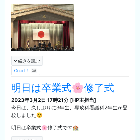
続きを読む
Good！
38
明日は卒業式🌸修了式
2023年3月2日 17時21分
[HP主担当]
今日は、久しぶりに3年生、専攻科看護科2年生が登
校しました😊
明日は卒業式🌸修了式です🏫