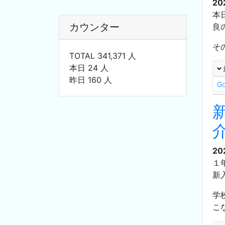
20
本
カウンター
良
そ
TOTAL 341,371 人
本日 24 人
昨日 160 人
G
20
１
新
学
こ