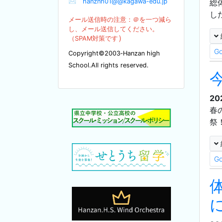
✉
hanznh01@@kagawa-edu.jp
総
し
メール送信時の注意：＠を
一つ減ら
し、メール送信してください。
）
（SPA
M対策です
G
Copyright©2003‐Hanzan high
School.All rights reserved.
20
春
祭
G