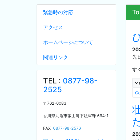
To
緊急時の対応
アクセス
ホームページについて
20
先
関連リンク
す
TEL :
0877-98-
2525
G
〒
762-0083
香川県丸亀市飯山町下法軍寺
664-1
F
AX
0877-98-2576
20