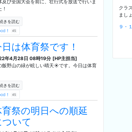
体及び全国大会を前に、壮行式を放送で行いま
クラ
た！
まし
続きを読む
９・
ood！
45
今日は体育祭です！
22年4月28日 08時19分
[HP主担当]
の飯野山の緑が眩しい晴天☀️です。今日は体育
！
続きを読む
ood！
45
体育祭の明日への順延
について