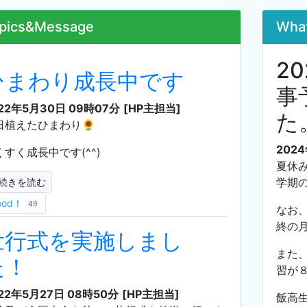
pics&Message
Wha
2
ひまわり成長中です
事
22年5月30日 09時07分
[HP主担当]
た
日植えたひまわり🌻
202
くすく成長中です(^^)
夏休
学期
続きを読む
ood！
49
なお
終の
壮行式を実施しまし
また
た！
習が
22年5月27日 08時50分
[HP主担当]
飯高