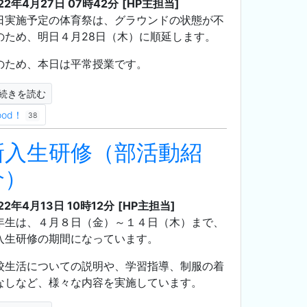
22年4月27日 07時42分
[HP主担当]
日実施予定の体育祭は、グラウンドの状態が不
のため、明日４月28日（木）に順延します。
のため、本日は平常授業です。
続きを読む
ood！
38
新入生研修（部活動紹
介）
22年4月13日 10時12分
[HP主担当]
年生は、４月８日（金）～１４日（木）まで、
入生研修の期間になっています。
校生活についての説明や、学習指導、制服の着
なしなど、様々な内容を実施しています。