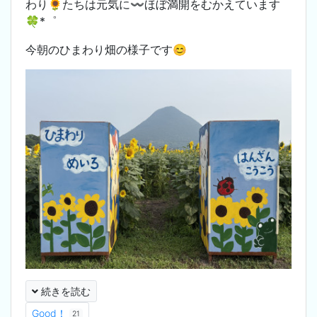
わり🌻たちは元気に〰️ほぼ満開をむかえています
🍀*゜
今朝のひまわり畑の様子です😊
続きを読む
Good！
21