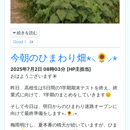
続きを読む
Good！
24
今朝のひまわり畑⋆⸜🌻⸝‍⋆
2025年7月2日 08時03分
[HP主担当]
おはようございます☀️
昨日、高校生は5日間の1学期期末テストを終え、終
業式に向けて、1学期のまとめをしていきます😊
そして今日は、明日からのひまわり迷路オープンに
向けて最終準備をします⋆⸜🌻⸝‍⋆
梅雨明けし、夏本番の晴天が続いていますが、ひま