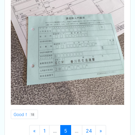
Good！
18
«
1
...
5
...
24
»