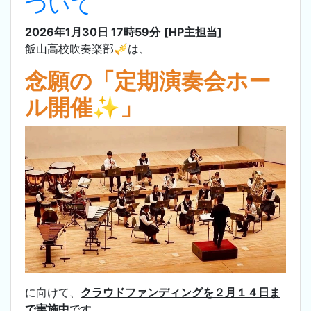
ついて
2026年1月30日 17時59分
[HP主担当]
飯山高校吹奏楽部🎺は、
念願の「定期演奏会ホー
ル開催✨」
に向けて、
クラウドファンディングを２月１４日ま
で実施中
です。