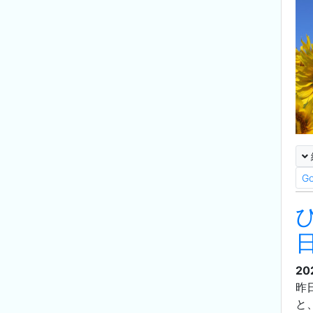
G
20
昨
と