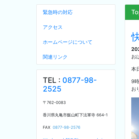
To
緊急時の対応
アクセス
ホームページについて
20
お
関連リンク
本
TEL :
0877-98-
9
2525
お
〒
762-0083
香川県丸亀市飯山町下法軍寺
664-1
F
AX
0877-98-2576