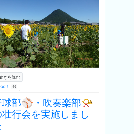
続きを読む
ood！
46
野球部⚾・吹奏楽部📯
の壮行会を実施しまし
た