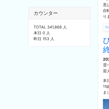
意
自
カウンター
り
TOTAL 341,868 人
G
本日 0 人
昨日 153 人
20
雲
迎
本
1
ま