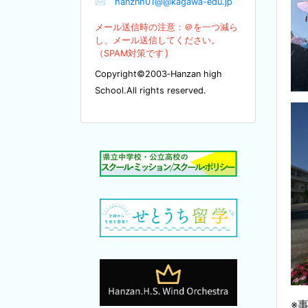
✉
hanznh01@@kagawa-edu.jp
メール送信時の注意：＠を
一つ減ら
し、メール送信してください。
）
（SPA
M対策です
Copyright©2003‐Hanzan high
School.All rights reserved.
※