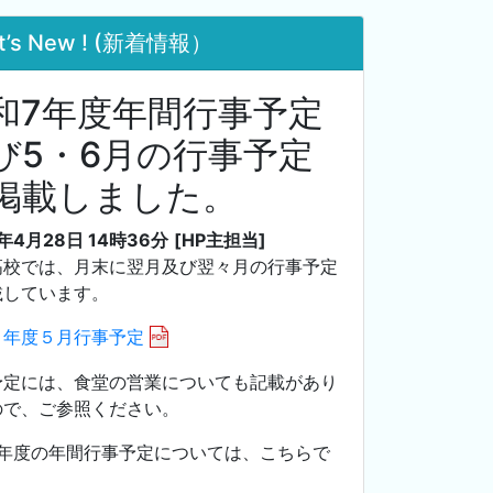
t’s New ! (新着情報）
和7年度年間行事予定
び5・6月の行事予定
掲載しました。
5年4月28日 14時36分
[HP主担当]
高校では、月末に翌月及び翌々月の行事予定
載しています。
７年度５月行事予定
予定には、食堂の営業についても記載があり
ので、ご参照ください。
7年度の年間行事予定については、こちらで