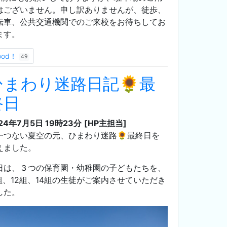
はございません。申し訳ありませんが、徒歩、
転車、公共交通機関でのご来校をお待ちしてお
ます。
ood！
49
ひまわり迷路日記🌻最
終日
24年7月5日 19時23分
[HP主担当]
一つない夏空の元、ひまわり迷路🌻最終日を
えました。
日は、３つの保育園・幼稚園の子どもたちを、
1組、12組、14組の生徒がご案内させていただき
した。