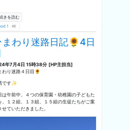
。
続きを読む
ood！
45
ひまわり迷路日記🌻4日
目
24年7月4日 15時38分
[HP主担当]
まわり迷路４日目🌻
晴です✨
日は午前中、４つの保育園・幼稚園の子どもた
を、１２組、１３組、１５組の生徒たちがご案
させていただきました。