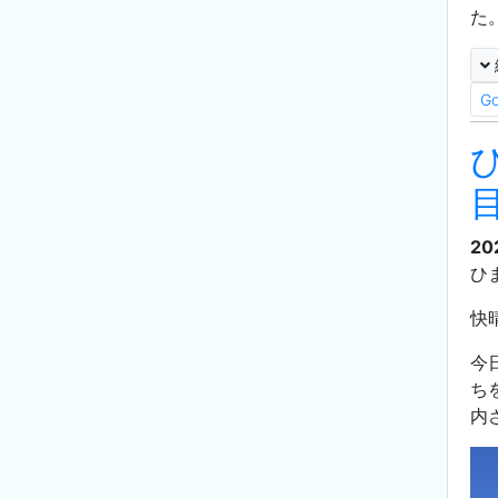
た
G
20
ひ
快
今
ち
内