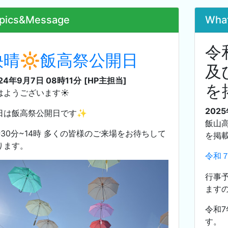
pics&Message
Wha
令
快晴🔆飯高祭公開日
及
24年9月7日 08時11分
[HP主担当]
を
はようございます☀
202
日は飯高祭公開日です✨️
飯山
時30分~14時 多くの皆様のご来場をお待ちして
を掲
ります。
令和
行事
ます
令和
す。