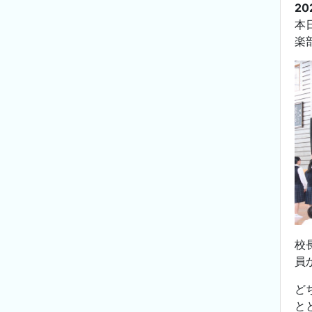
20
本
楽
校
員
ど
と