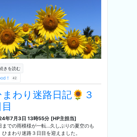
続きを読む
ood！
42
ひまわり迷路日記🌻３
日目
24年7月3日 13時55分
[HP主担当]
日までの雨模様が一転…久しぶりの夏空のも
、ひまわり迷路３日目を迎えました。