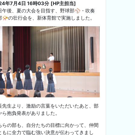
24年7月4日 16時03分
[HP主担当]
日午後、夏の大会を目指す、野球部⚾・吹奏
部📯の壮行会を、新体育館で実施しました。
長先生より、激励の言葉をいただいたあと、部
から抱負発表がありました。
ちらの部も、自分たちの目標に向かって、仲間
ともに全力で臨む強い決意が伝わってきまし