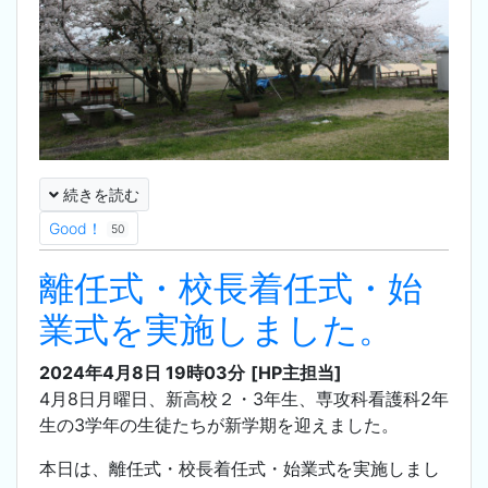
続きを読む
Good！
50
離任式・校長着任式・始
業式を実施しました。
2024年4月8日 19時03分
[HP主担当]
4月8日月曜日、新高校２・3年生、専攻科看護科2年
生の3学年の生徒たちが新学期を迎えました。
本日は、離任式・校長着任式・始業式を実施しまし