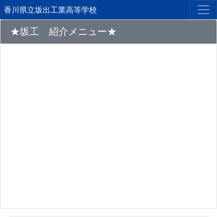
香川県立坂出工業高等学校
★坂工 紹介メニュー★
Previous
Next