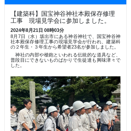
【建築科】国宝神谷神社本殿保存修理
工事 現場見学会に参加しました。
2024年8月21日 08時03分
8
月
7
日（水）坂出市にある神谷神社で、国宝神谷神
社本殿保存修理工事の現場見学会が行われ、建築科
の２年生・３年生から希望者
23
名が参加しました。
神社の内部や槍鉋といわれる伝統的な道具など、
普段目にできないものばかりで生徒達も興味津々で
した。