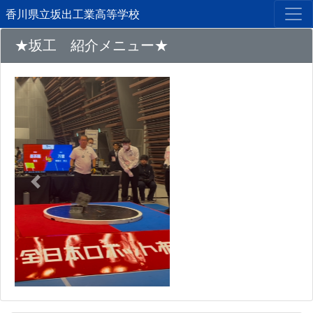
香川県立坂出工業高等学校
★坂工 紹介メニュー★
Previous
Next