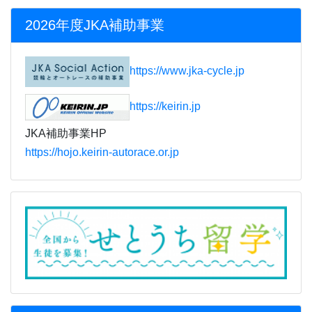
2026年度JKA補助事業
https://www.jka-cycle.jp
https://keirin.jp
JKA補助事業HP
https://hojo.keirin-autorace.or.jp