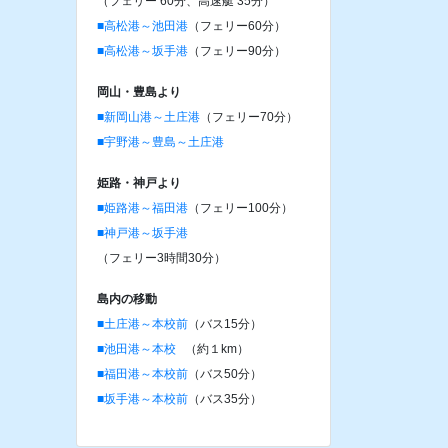
（フェリー 60分、高速艇 35分）
■高松港～池田港
（フェリー60分）
■高松港～坂手港
（フェリー90分）
岡山・豊島より
■新岡山港～土庄港
（フェリー70分）
■宇野港～豊島～土庄港
姫路・神戸より
■姫路港～福田港
（フェリー100分）
■神戸港～坂手港
（フェリー3時間30分）
島内の移動
■土庄港～本校前
（バス15分）
■池田港～本校
（約１km）
■福田港～本校前
（バス50分）
■坂手港～本校前
（バス35分）