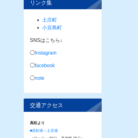
リンク集
土庄町
小豆島町
SNSはこちら↓
◯
Instagram
◯
facebook
◯
note
交通アクセス
高松より
■高松港～土庄港