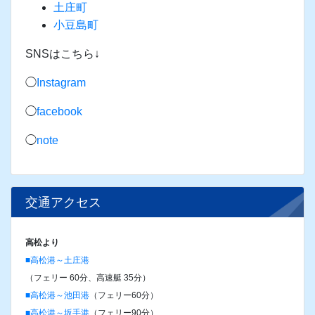
土庄町
小豆島町
SNSはこちら↓
◯
Instagram
◯
facebook
◯
note
交通アクセス
高松より
■高松港～土庄港
（フェリー 60分、高速艇 35分）
■高松港～池田港
（フェリー60分）
■高松港～坂手港
（フェリー90分）