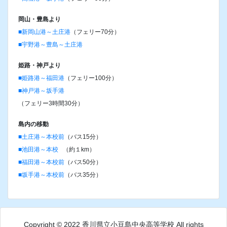
岡山・豊島より
■新岡山港～土庄港
（フェリー70分）
■宇野港～豊島～土庄港
姫路・神戸より
■姫路港～福田港
（フェリー100分）
■神戸港～坂手港
（フェリー3時間30分）
島内の移動
■土庄港～本校前
（バス15分）
■池田港～本校
（約１km）
■福田港～本校前
（バス50分）
■坂手港～本校前
（バス35分）
Copyright © 2022 香川県立小豆島中央高等学校 All rights