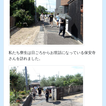
きうり（きゅうり）加持に参加した
よ！（保安寺さんにて）
2026年7月26日 12時48分
今日は土用の丑の日。保安寺さんでのきうり加持の
日。
私たち寮生は日ごろからお世話になっている保安寺