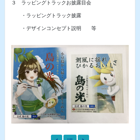
本校生が小豆島手延素麺協同組合の依頼を受け、
配送トラック（小豆島貨物運輸株式会社）のイラス
トのデザインをしました。 この度、以下のとお
り、このトラックのお披露目会を実施します。
１ 日時 令和８年５月１６日（土）１０時００分
より
２ 場所 小豆島中央高等学校
３ ラッピングトラックお披露目会
・ラッピングトラック披露
・デザインコンセプト説明 等