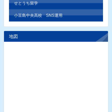
学校教育目標
警報発表時等の対応
いじめ防止基本方針
部活動活動方針
せとうち留学
小豆島中央高校 SNS運用
地図