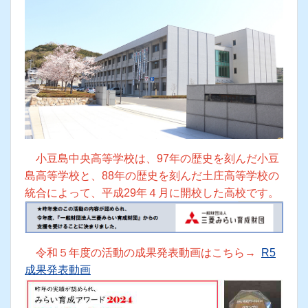
5対1で勝ちました！次の試合もがんばります！
«
1
...
38
»
小豆島中央高校について