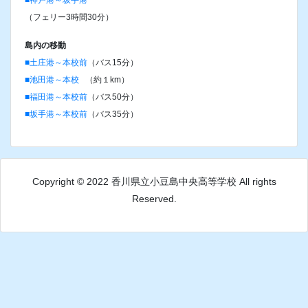
■高松港～池田港
（フェリー60分）
■高松港～坂手港
（フェリー90分）
岡山・豊島より
■新岡山港～土庄港
（フェリー70分）
■宇野港～豊島～土庄港
姫路・神戸より
■姫路港～福田港
（フェリー100分）
■神戸港～坂手港
（フェリー3時間30分）
島内の移動
■土庄港～本校前
（バス15分）
■池田港～本校
（約１km）
■福田港～本校前
（バス50分）
■坂手港～本校前
（バス35分）