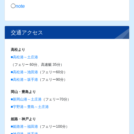
土庄町
小豆島町
SNSはこちら↓
◯
Instagram
◯
facebook
◯
note
交通アクセス
高松より
■高松港～土庄港
（フェリー 60分、高速艇 35分）