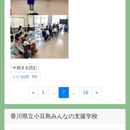
続きを読む
いいね🌻
711
«
1
...
7
...
16
»
香川県立小豆島みんなの支援学校