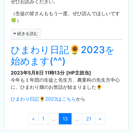
ぜひお読みください。
（生徒の皆さんももう一度、ぜひ読んでほしいです
🍀）
続きを読む
ひまわり日記🌻2023を
始めます(^^)
2023年5月8日 11時13分
[HP主担当]
今年も１年団の生徒と先生方、農業科の先生方中心
に、ひまわり畑のお世話が始まりました🌻
ひまわり日記🌻2023はこちら
から
«
1
...
13
...
21
»