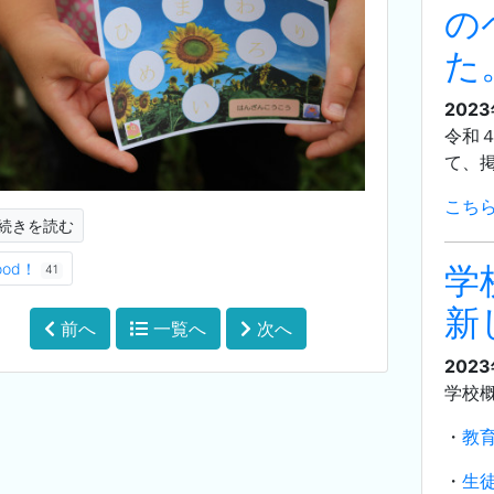
の
た
202
令和
て、
こち
続きを読む
学
ood！
41
新
前へ
一覧へ
次へ
202
学校
・
教
・
生