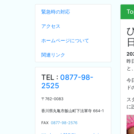
To
緊急時の対応
アクセス
ホームページについて
20
関連リンク
昨
と
TEL :
0877-98-
今
2525
ド
ス
〒
762-0083
に
香川県丸亀市飯山町下法軍寺
664-1
F
AX
0877-98-2576