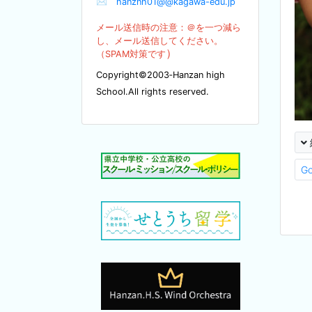
✉
hanznh01@@kagawa-edu.jp
メール送信時の注意：＠を
一つ減ら
し、メール送信してください。
）
（SPA
M対策です
Copyright©2003‐Hanzan high
School.All rights reserved.
G