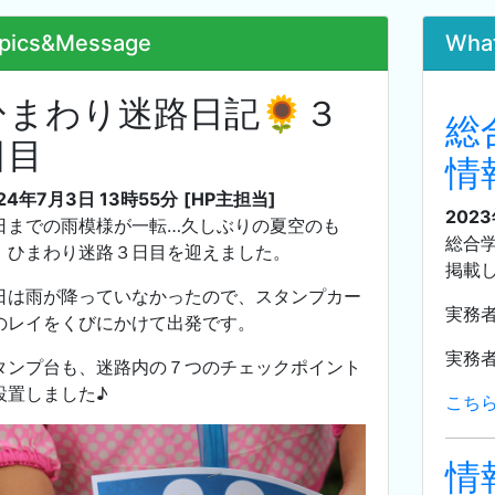
pics&Message
Wha
ひまわり迷路日記🌻３
総
日目
情
24年7月3日 13時55分
[HP主担当]
202
日までの雨模様が一転…久しぶりの夏空のも
総合
、ひまわり迷路３日目を迎えました。
掲載
日は雨が降っていなかったので、スタンプカー
実務者
のレイをくびにかけて出発です。
実務者
タンプ台も、迷路内の７つのチェックポイント
設置しました♪
こち
情