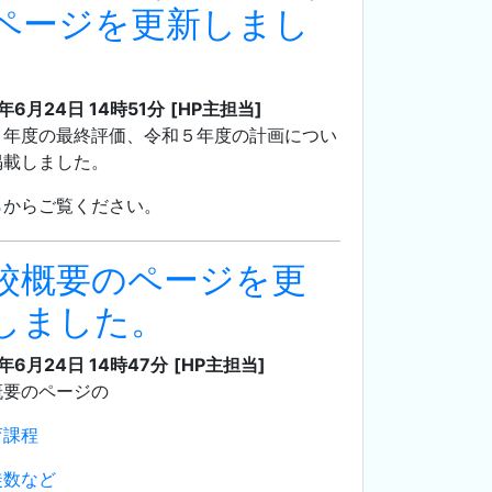
ページを更新しまし
。
3年6月24日 14時51分
[HP主担当]
４年度の最終評価、令和５年度の計画につい
掲載しました。
ら
からご覧ください。
校概要のページを更
しました。
3年6月24日 14時47分
[HP主担当]
概要のページの
育課程
徒数など