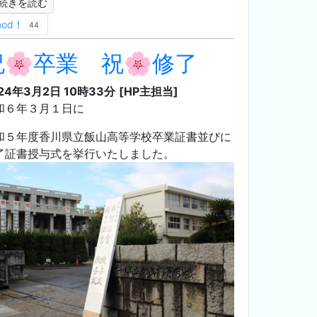
続きを読む
ood！
44
祝🌸卒業 祝🌸修了
24年3月2日 10時33分
[HP主担当]
和６年３月１日に
和５年度香川県立飯山高等学校卒業証書並びに
了証書授与式を挙行いたしました。