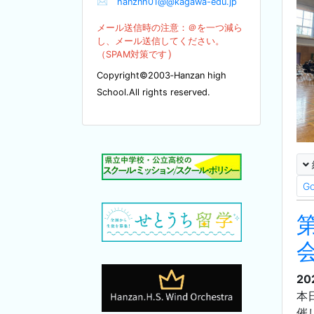
✉
hanznh01@@kagawa-edu.jp
メール送信時の注意：＠を
一つ減ら
し、メール送信してください。
）
（SPA
M対策です
Copyright©2003‐Hanzan high
School.All rights reserved.
G
20
本
催