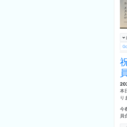
G
20
本
り
今
員