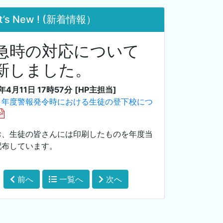
t’s New ! (新着情報）
急時の対応について
新しました。
年4月11日 17時57分
[HP主担当]
４年度警報発令時における生徒の登下校につ
お、生徒の皆さんには印刷したものを年度当
配布しています。
前へ
一覧へ
次へ