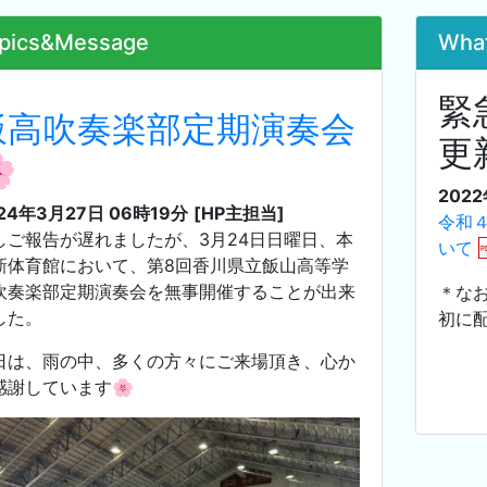
pics&Message
Wha
緊
飯高吹奏楽部定期演奏会
更

2022
24年3月27日 06時19分
[HP主担当]
令和
しご報告が遅れましたが、3月24日日曜日、本
いて
新体育館において、第8回香川県立飯山高等学
吹奏楽部定期演奏会を無事開催することが出来
＊な
した。
初に
日は、雨の中、多くの方々にご来場頂き、心か
感謝しています🌸