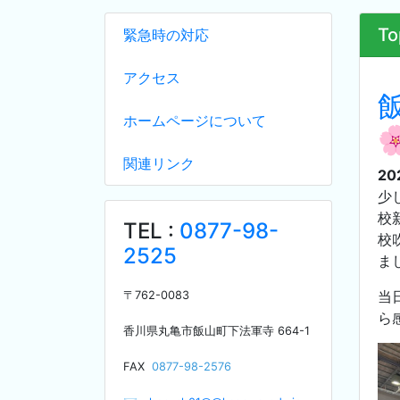
To
緊急時の対応
アクセス
ホームページについて

関連リンク
20
少
校
TEL :
0877-98-
校
2525
ま
当
〒
762-0083
ら
香川県丸亀市飯山町下法軍寺
664-1
F
AX
0877-98-2576