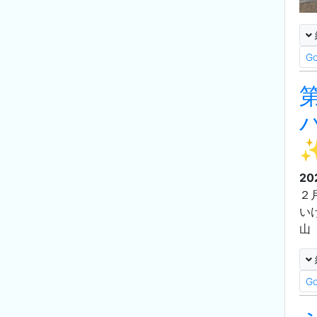
G
20
２
い
山
G