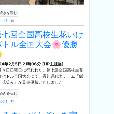
続きを読む
ood！
40
第七回全国高校生花いけ
バトル全国大会🌸優勝
✨
24年2月5日 21時06分
[HP主担当]
月４日日曜日に行われた、第七回全国高校生花
けバトル全国大会にて、香川県代表チーム「飯
 花笑み」が見事優勝いたしました！
続きを読む
ood！
42