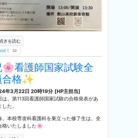
続きを読む
ood！
32
祝🌸看護師国家試験全
員合格✨
24年3月22日 20時19分
[HP主担当]
日は、第113回看護師国家試験の合格発表があ
ました。
春、本校専攻科看護科を巣立った修了生は、全
合格いたしました🌸