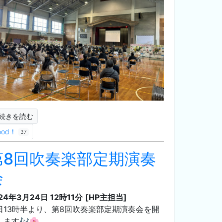
続きを読む
ood！
37
第8回吹奏楽部定期演奏
会
24年3月24日 12時11分
[HP主担当]
日13時半より、第8回吹奏楽部定期演奏会を開
します🎶🌸