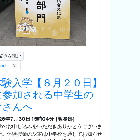
続きを読む
ood！
31
体験入学【８月２０日】
に参加される中学生の
皆さんへ
26年7月30日 15時04分
[教務部]
数のお申し込みをいただきありがとうございま
た。体験授業の決定は中学校を通してお知らせ