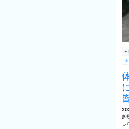
G
20
多
し