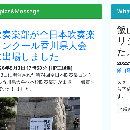
pics&Message
Wha
飯
吹奏楽部が全日本吹奏楽
リ
コンクール香川県大会
た
に出場しました
202
26年8月3日 17時53分
[HP主担当]
飯山
月3日に開催された第74回全日本吹奏楽コンク
ル香川県大会へ本校吹奏楽部が出場し、銀賞を
スク
賞いたしました。
ら卒
す。
続