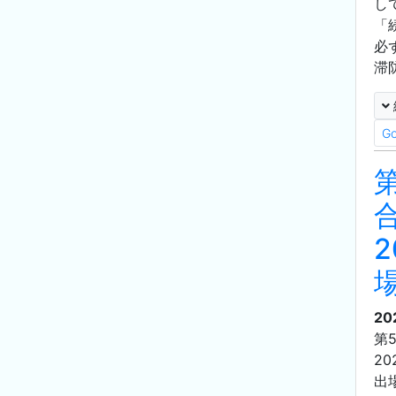
し
「
必
滞
G
20
第
2
出