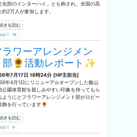
文化部のインターハイ」とも称され、全国の高
生約2万人が参加します。
続きを読む
ood！
19
フラワーアレンジメン
ト部🌻活動レポート✨
26年7月17日 18時24分
[HP主担当]
和8年4月1日にリニューアルオープンした飯山
動公園体育館を親しみやすい印象を持ってもら
るようにとフラワーアレンジメント部がロビー
装飾を行っています🌻
続きを読む
ood！
9