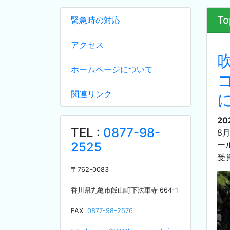
To
緊急時の対応
アクセス
ホームページについて
関連リンク
20
TEL :
0877-98-
8
2525
ー
受
〒
762-0083
香川県丸亀市飯山町下法軍寺
664-1
F
AX
0877-98-2576