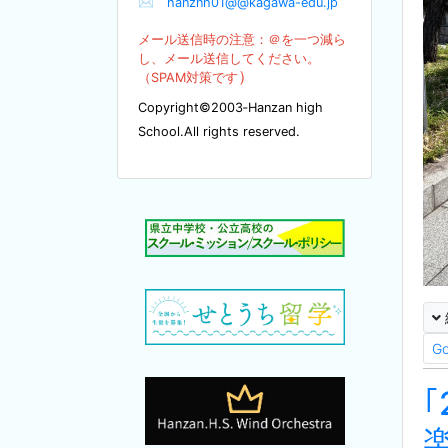
✉
hanznh01@@kagawa-edu.jp
メール送信時の注意：＠を
一つ減ら
し、メール送信してください。
）
（SPA
M対策です
Copyright©2003‐Hanzan high
School.All rights reserved.
G