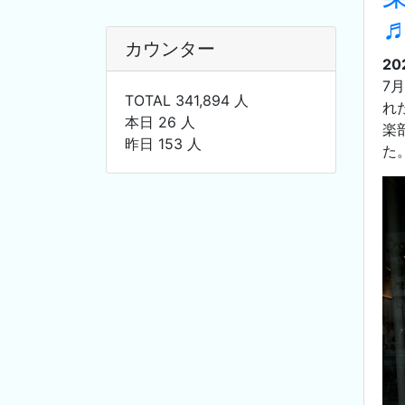
カウンター
20
7
TOTAL 341,894 人
れ
本日 26 人
楽
昨日 153 人
た