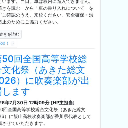
ています。当日、車は校内に進入できません。
続きを読む」から「車の乗り入れについて」を
ずご確認のうえ、来校ください。安全確保・渋
防止のためにご協力ください。
続きを読む
ood！
5
第50回全国高等学校総
合文化祭（あきた総文
2026）に吹奏楽部が出
場します
26年7月30日 12時09分
[HP主担当]
50回全国高等学校総合文化祭（あきた総文
026）に飯山高校吹奏楽部が香川県代表として
場させていただきます。