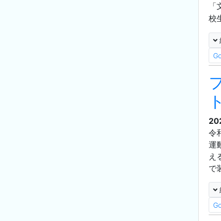
「
校
G
20
令
運
え
で
G